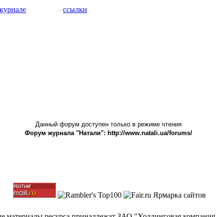
журнале
ссылки
Данный форум доступен только в режиме чтения
Форум журнала "Натали": http://www.natali.ua/forums/
ные материалы ресурса принадлежат ЗАО "Холдинговая компания