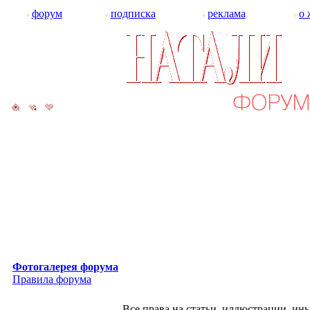
форум
подписка
реклама
о 
Фотогалерея форума
Правила форума
Все права на статьи, иллюстрации, и