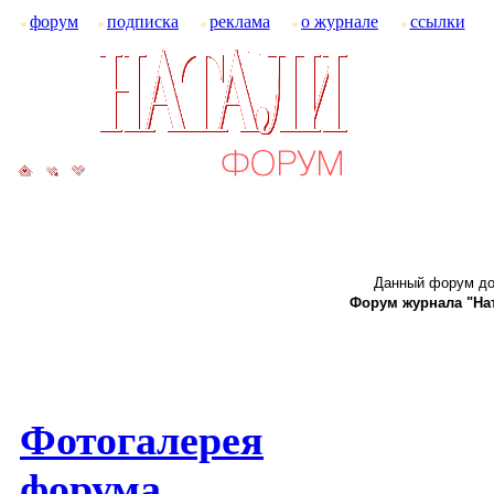
форум
подписка
реклама
о журнале
ссылки
Данный форум до
Форум журнала "Ната
Фотогалерея
форума