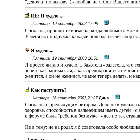
"девочки по вызову") - вообще не стОит Вашего вним
RE: Я худею....
Пятница, 19 сентября 2003,17:05
Согласна, прошли те времена, когда любимого можн
У меня вот подружка каждые полгода бегает аборты д
Я худею....
Пятница, 19 сентября 2003,16:51
Я просто читаю и худею.... Захотела - залетела, что 
знаете как заниматься, а как предохраняться не знаете
женится, а он не женился, че мне теперь делать, и ка
Как поступить?
Четверг, 18 сентября 2003,21:27
Дина
Согласна с предыдущим автором. Дело не в удержать-
здоровье, способность в дальнейшем иметь детей - с 
в форуме была "ребенок без мужа" - все не так стр
Не в тему: не на родах я б советовала особо любящим