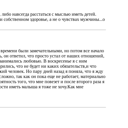
 либо навсегда расстаться с мыслью иметь детей.
и собственном здоровье, а не о чувствах мужчины...о
 времени были замечательными, но потом все начало
ь, он ответил, что просто устал от наших отношений,
ы занимались любовью. В воскресенье я с ним
ились, что не будет ни каких обязательств,и что
ий человек. Но пару дней назад я поняла, что я жду
 сложно, так как он пока еще не работает, материально
оятность того, что мне повезет и после второго раза я
ости иметь малыша я тоже не хочу.Как мне