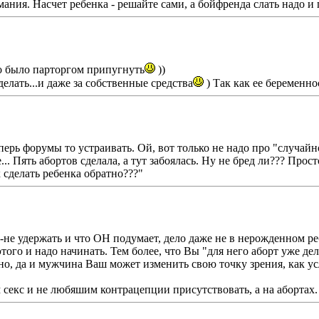
ания. Насчет ребенка - решайте сами, а бойфренда слать надо и
о было парторгом припугнуть
))
елать...и даже за собственные средства
) Так как ее беременно
теперь форумы то устраивать. Ой, вот только не надо про "случай
... Пять абортов сделала, а тут забоялась. Ну не бред ли??? Прос
к сделать ребенка обратно???"
не удержать и что ОН подумает, дело даже не в нерожденном реб
этого и надо начинать. Тем более, что Вы "для него аборт уже де
ашно, да и мужчина Ваш может изменить свою точку зрения, как 
 секс и не любяшим контрацепции присутствовать, а на абортах. 