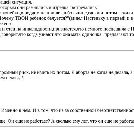
Вашей ситуация.
которым они разошлись и изредка "встречались"
и копейки,в роддом не пришел,в больнице,где они потом лежали е
Почему ТВОЙ ребенок балуется?"(видел Настеньку в первый и в 
е есть.
вен и отец на инвалидности,признается,что немного поспешила с 
,говорит,что когда узнают что она мать-одиночка--предлагают то
громный риск, не иметь их потом. Я аборта не когда не делала, а
чем некогда!
. Именно в нем. И в том, что из-за собственной безответственно
е. Он еще не работает? А сколько ему лет, что он еще не работае