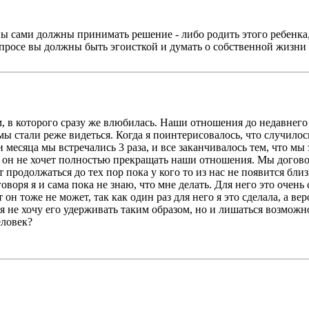
вы сами должны принимать решение - либо родить этого ребенка,
опросе вы должны быть эгоисткой и думать о собственной жизни 
м, в которого сразу же влюбилась. Наши отношения до недавнего
 мы стали реже видеться. Когда я поинтерисовалось, что случилос
и месяца мы встречались 3 раза, и все заканчивалось тем, что м
я он не хочет полностью прекращать наши отношения. Мы договор
родолжаться до тех пор пока у кого то из нас не появится близк
 говоря я и сама пока не знаю, что мне делать. Для него это очень
он тоже не может, так как один раз для него я это сделала, а вер
 я не хочу его удерживать таким образом, но и лишаться возможн
еловек?