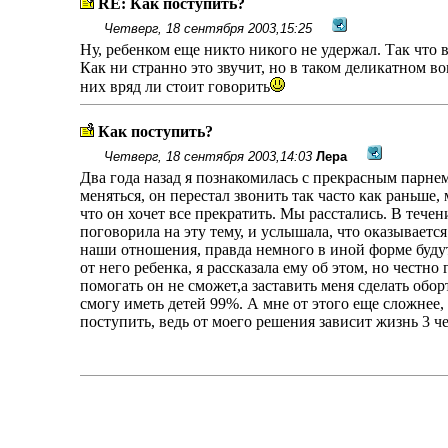
RE: Как поступить?
Четверг, 18 сентября 2003,15:25
Ну, ребенком еще никто никого не удержал. Так что 
Как ни странно это звучит, но в таком деликатном в
них вряд ли стоит говорить
Как поступить?
Четверг, 18 сентября 2003,14:03
Лера
Два года назад я познакомилась с прекрасным парне
меняться, он перестал звонить так часто как раньше,
что он хочет все прекратить. Мы расстались. В течен
поговорила на эту тему, и услышала, что оказываетс
наши отношения, правда немного в иной форме будут п
от него ребенка, я рассказала ему об этом, но честно
помогать он не сможет,а заставить меня сделать оборт 
смогу иметь детей 99%. А мне от этого еще сложнее,
поступить, ведь от моего решения зависит жизнь 3 ч