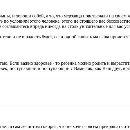
мны, и хороши собой, а то, что мерзавца повстречали на своем ж
ть по условиям этого человека, этого не стоящего вас бессовест
 Не соглашайтесь впредь никогда на столь унизительные для вас у
интсво и не в радость будет, если одной тащить малыша придется!
итаю. Если важно здоровье - то ребенка можно родить и вырастит
век, поступавший и поступающий с Вами так, как Ваш друг, вряд
ает, а сам же потом говорит, что не хочет совсем прекращать о