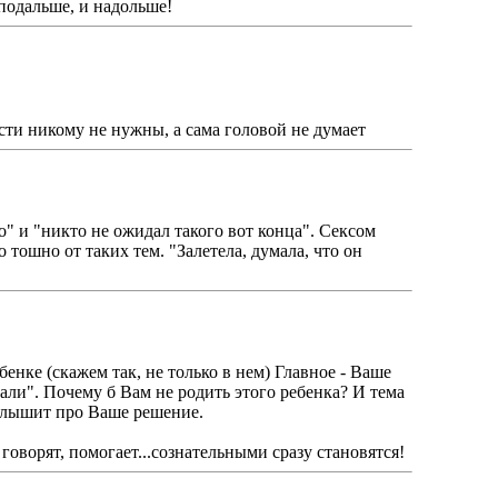
 подальше, и надольше!
сти никому не нужны, а сама головой не думает
но" и "никто не ожидал такого вот конца". Сексом
то тошно от таких тем. "Залетела, думала, что он
енке (скажем так, не только в нем) Главное - Ваше
лали". Почему б Вам не родить этого ребенка? И тема
услышит про Ваше решение.
говорят, помогает...сознательными сразу становятся!