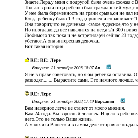
Знаете,Лера,у меня с подругой была очень схожая с 
Только в роли отца ребенка был гражданский муж,с 
У нее была беременность на грани срыва,он не дал н
Когда ребенку было 1.3 года,пришел и спрашивает:"
Она говорит,что ее доченька--самое чудесное,что у не
Но иногда,когда все навалится на нее,а з/п 300 гри
Любимого так пока и не встретила(ей сейчас 23 года)
убегают.А она интересная девочка...
Вот такая история
RE: RE: Лере
Вторник, 21 октября 2003,18:07
Ал
Я не в праве советовать, но я бы ребенка оставила. О
разводят.........Вырастите сами. Это намного лючше. 
RE: Лере
Вторник, 21 октября 2003,17:49
Вирсавия
Вам наверное легче не станет от моего мнения.
Вам 24 года. Вы взрослый человек. И дело в ребенке
него.Это не только Ваша жизнь.
А мальчика Вашего и в самом деле отправьте по-дальш