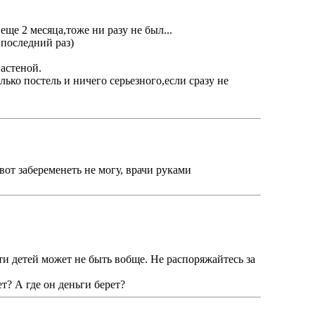
ще 2 месяца,тоже ни разу не был...
последний раз)
Настеной.
лько постель и ничего серьезного,если сразу не
 вот забеременеть не могу, врачи руками
сти детей может не быть вобще. Не распоряжайтесь за
т? А где он деньги берет?