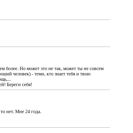
тем более. Но может это не так, может ты не совсем
юший человек) - теми, кто знает тебя и твою
щь,...
й! Береги себя!
то нет. Мне 24 года.