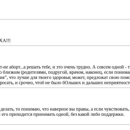
ХА!!!
не аборт...а решать тебе, и это очень трудно. А совсем одной - 
то близким (родителями, подругой, врачом, наконец, если понима
ив", что лучше для твоего здоровья; может, предложат свою помо
бросать, и срочно, чтоб не было бОльших и дальших неприятносте
делать, то понимаю, что наверное вы правы, а если чувствовать, 
и его приходится принимать одной, без какой либо поддержки.