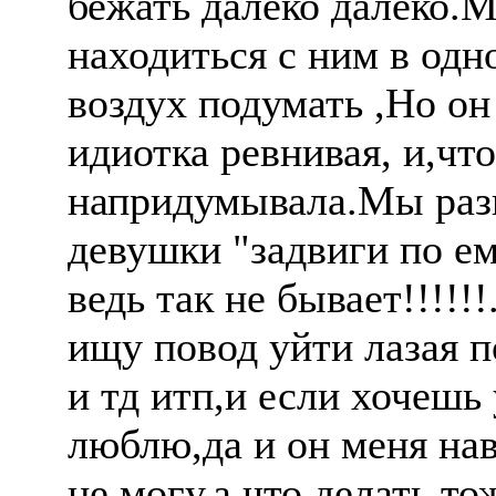
бежать далеко далеко.
находиться с ним в одн
воздух подумать ,Но он
идиотка ревнивая, и,что
напридумывала.Мы разг
девушки "задвиги по ем
ведь так не бывает!!!!!!
ищу повод уйти лазая 
и тд итп,и если хочешь 
люблю,да и он меня нав
не могу.а что делать т