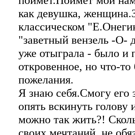
поймет.Поймет мои нам
как девушка, женщина.З
классическом "Е.Онегин
"заветный вензель -О- д
уже отыграла - было и 
откровенное, но что-то 
пожелания.
Я знаю себя.Смогу его 
опять вскинуть голову 
можно так жить?! Скол
своих мечтаний, не обяз