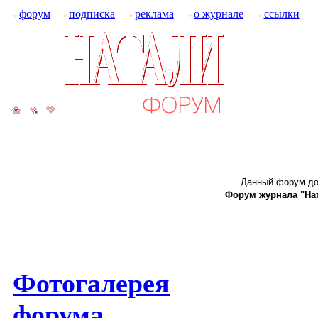
форум
подписка
реклама
о журнале
ссылки
Данный форум до
Форум журнала "Ната
Фотогалерея
форума