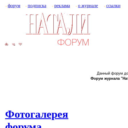
форум
подписка
реклама
о журнале
ссылки
Данный форум до
Форум журнала "Ната
Фотогалерея
форума