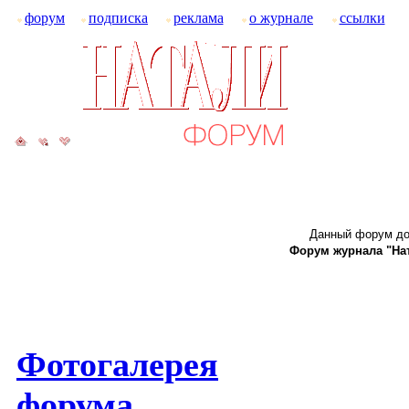
форум
подписка
реклама
о журнале
ссылки
Данный форум до
Форум журнала "Ната
Фотогалерея
форума