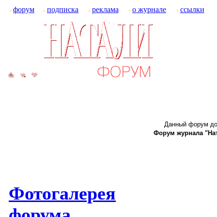
форум
подписка
реклама
о журнале
ссылки
Данный форум до
Форум журнала "Ната
Фотогалерея
форума