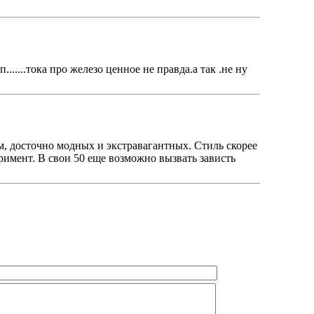
......тока про железо ценное не правда.а так .не ну
м, досточно модных и экстравагантных. Стиль скорее
римент. В свои 50 еще возможно вызвать зависть