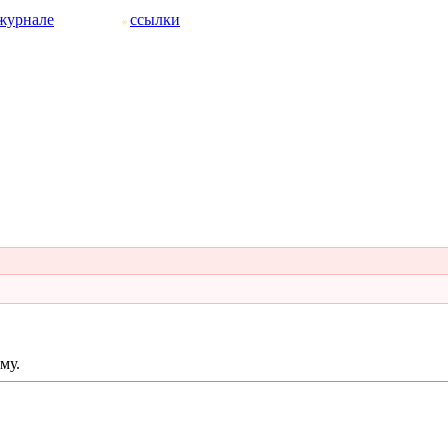
журнале
ссылки
му.