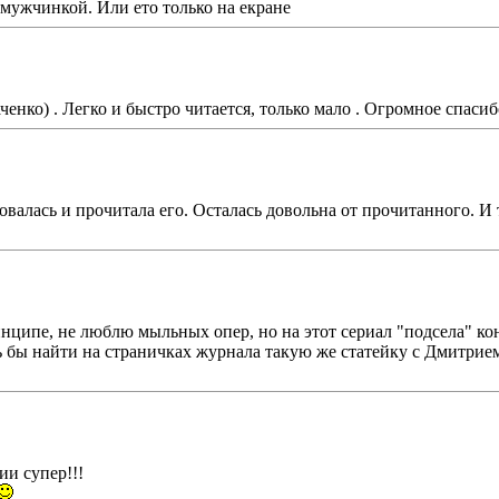
 мужчинкой. Или ето только на екране
енко) . Легко и быстро читается, только мало . Огромное спасиб
овалась и прочитала его. Осталась довольна от прочитанного. И 
нципе, не люблю мыльных опер, но на этот сериал "подсела" кон
ь бы найти на страничках журнала такую же статейку с Дмитрием
и супер!!!