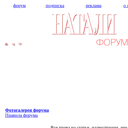
форум
подписка
реклама
о 
Фотогалерея форума
Правила форума
Все права на статьи, иллюстрации, и