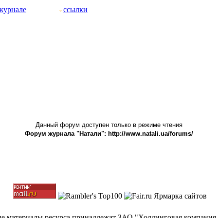
журнале
ссылки
Данный форум доступен только в режиме чтения
Форум журнала "Натали": http://www.natali.ua/forums/
ные материалы ресурса принадлежат ЗАО "Холдинговая компания