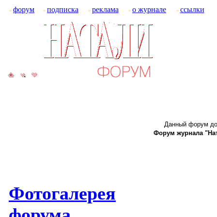
форум
подписка
реклама
о журнале
ссылки
Данный форум до
Форум журнала "Ната
Фотогалерея
форума