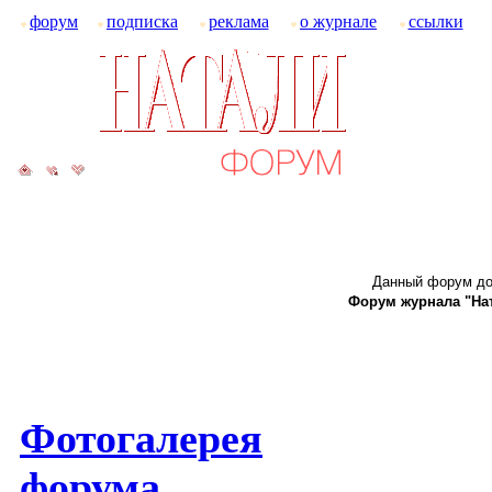
форум
подписка
реклама
о журнале
ссылки
Данный форум до
Форум журнала "Ната
Фотогалерея
форума