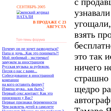
с продав
СЕНТЯБРЬ 2005
узнавали
угощали,
В ПРОДАЖЕ С 23
АВГУСТА
взять пр
бесплатн
Почему он не хочет разводиться?
Папа и дочь...Как это понимать?!
это так 
Мой любимый - экстремал!
замужем за иностранцем
ничего н
Русская музыка за рубежом.
Песня о нас с вами...
страшно
Собеседование в иностранной
компании
на кого оставить фирму?
щедро ра
Измена мужа.. как быть?
Первый секс.контакт: Как это
автограф
произошло у Вас?
Первые признаки беременности
Чем развлечь детей в самолете
Тамаре 