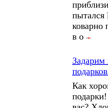
приблизи
пытался 
коварно 
в о
Задарим 
подарков 
Как хоро
подарки!
вас? Хло