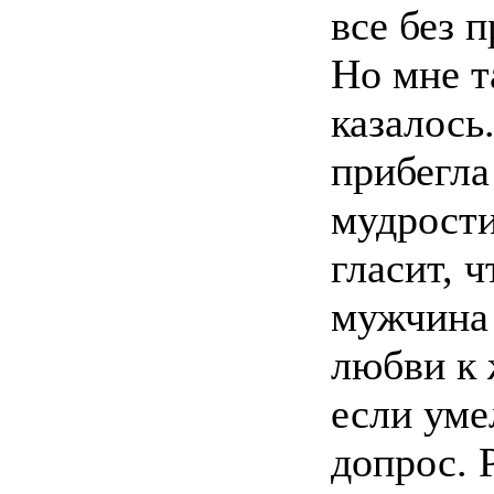
все без п
Но мне т
казалось.
прибегла
мудрости
гласит, 
мужчина 
любви к
если уме
допрос. 