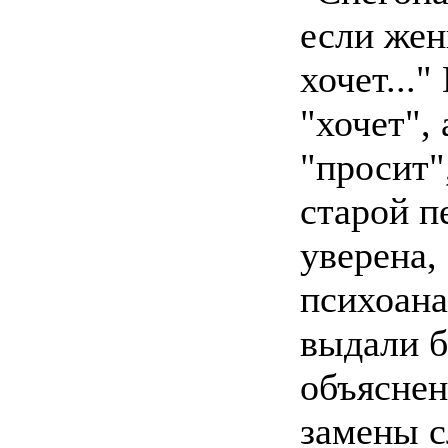
если же
хочет...
"хочет", 
"просит",
старой пе
уверена,
психоан
выдали б
объяснен
замены с