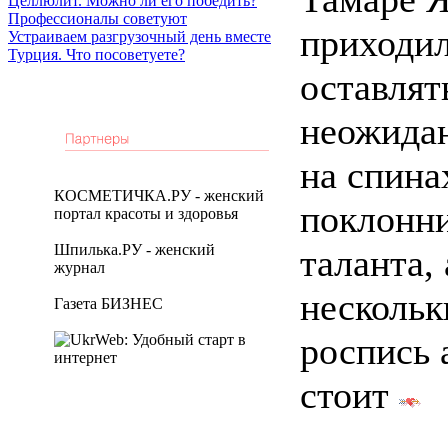
Целлюлит. Можно ли его победить?
Профессионалы советуют
приходи
Устраиваем разгрузочный день вместе
Турция. Что посоветуете?
оставлят
неожида
на спина
КОСМЕТИЧКА.РУ - женский
поклонни
портал красоты и здоровья
Шпилька.РУ - женский
таланта, 
журнал
нескольк
Газета БИЗНЕС
роспись 
стоит