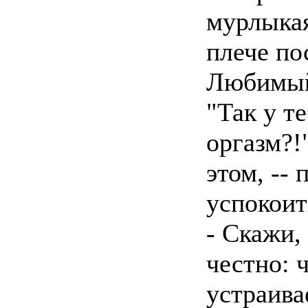
мурлыкая
плече по
Любимый
"Так у т
оргазм?!"
этом, --
успокоит
- Скажи,
честно: ч
устраива