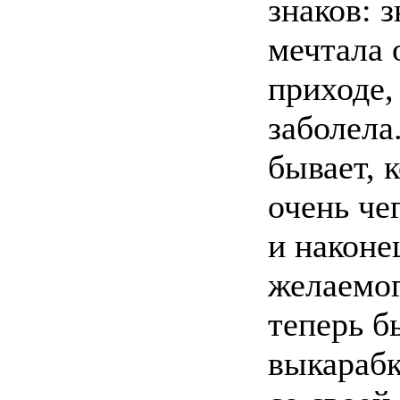
знаков: з
мечтала 
приходе, 
заболела
бывает, к
очень че
и наконе
желаемог
теперь б
выкарабк