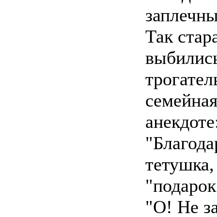
заплечны
Так стар
выбились,
трогател
семейная
анекдоте
"Благода
тетушка,
"подарок
"О! Не за