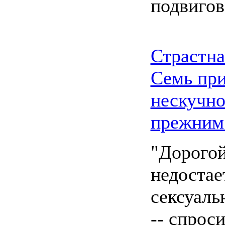
подвиго
Страстна
Семь при
нескучно
прежним
"Дорогой
недостае
сексуаль
-- спрос