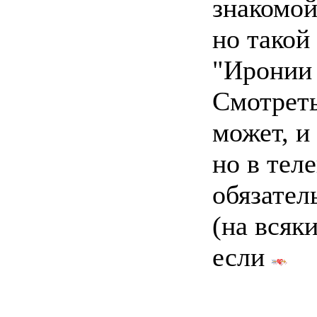
знакомой
но такой
"Иронии 
Смотреть
может, и 
но в тел
обязател
(на всяк
если