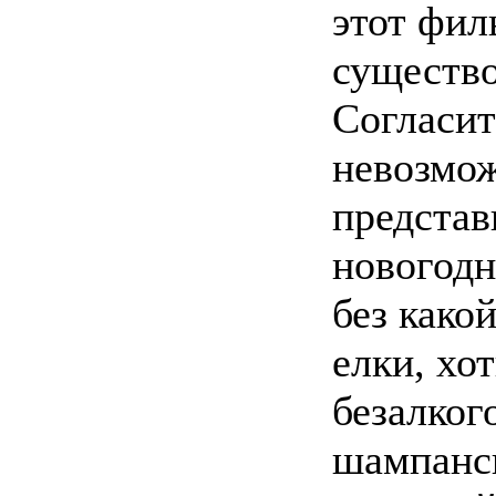
этот фил
существо
Согласит
невозмо
представ
новогодн
без како
елки, хот
безалког
шампанск