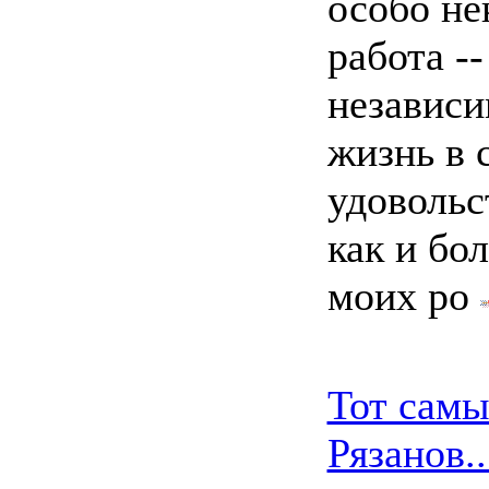
особо нек
работа --
независи
жизнь в 
удовольс
как и бо
моих ро
Тот сам
Рязанов..