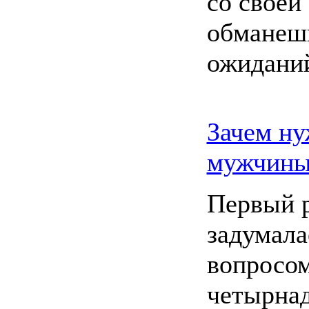
со своей
обманеш
ожидани
Зачем н
мужчины
Первый р
задумала
вопросом
четырнад