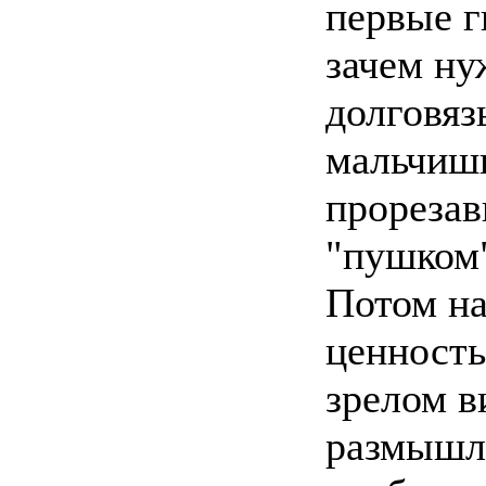
первые г
зачем ну
долговяз
мальчишк
прореза
"пушком"
Потом на
ценность
зрелом в
размышл