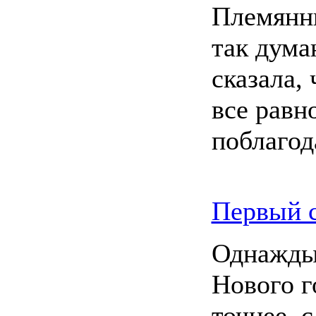
Племянни
так дума
сказала, 
все равн
поблагод
Первый с
Однажды
Нового г
точнее, 