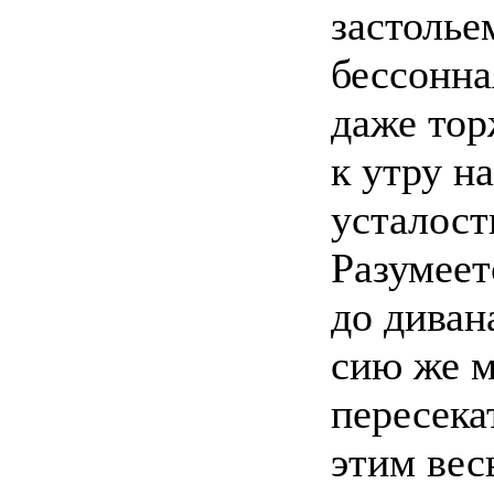
застолье
бессонна
даже тор
к утру н
усталост
Разумеет
до диван
сию же м
пересека
этим вес