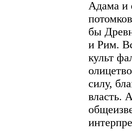
Адама и 
потомков
бы Древ
и Рим. В
культ фа
олицетв
силу, бл
власть. 
общеизв
интерпре