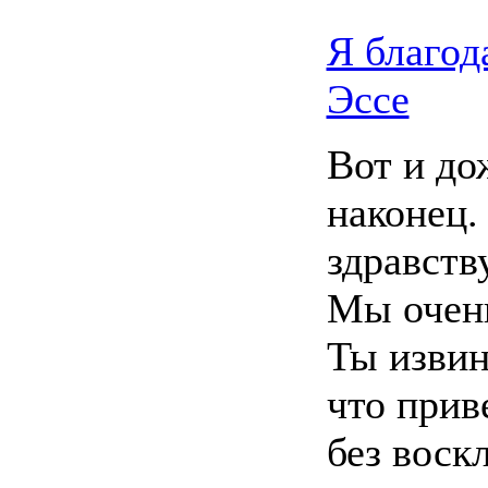
Я благод
Эссе
Вот и до
наконец.
здравству
Мы очень
Ты извин
что прив
без воск