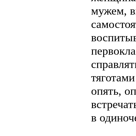
мужем, 
самостоя
воспитыв
первокла
справлят
тяготами
опять, о
встречат
в одиноч