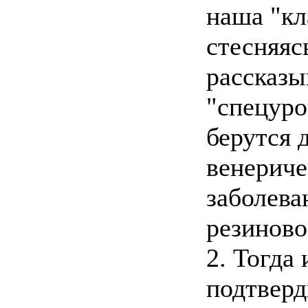
наша "кл
стесняяс
рассказы
"спецуро
берутся 
венериче
заболева
резиново
2. Тогда 
подтверд