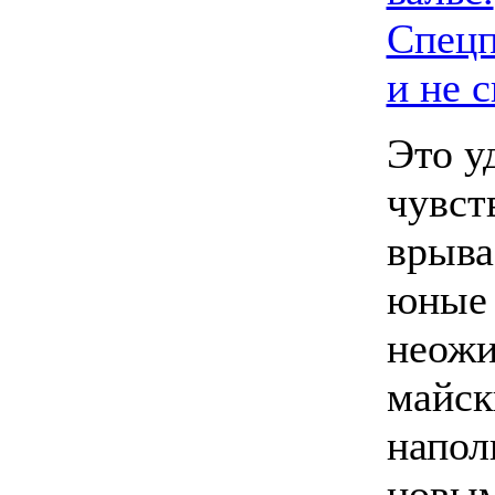
Спецп
и не 
Это у
чувст
врыва
юные 
неожи
майск
напол
новым