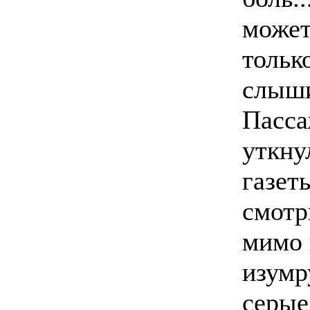
может
тольк
слыши
Пасс
уткну
газет
смотр
мимо 
изумр
серые