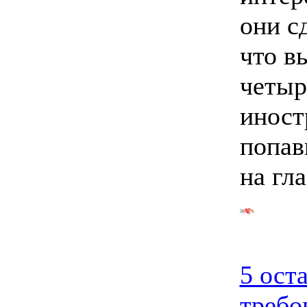
они с
что в
четыр
иност
попав
на гла
5 ост
требо