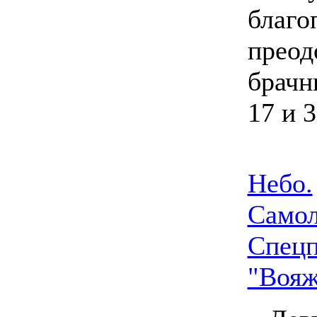
благо
преод
брачн
17 и 
Небо.
Самоле
Спецп
"Вояж