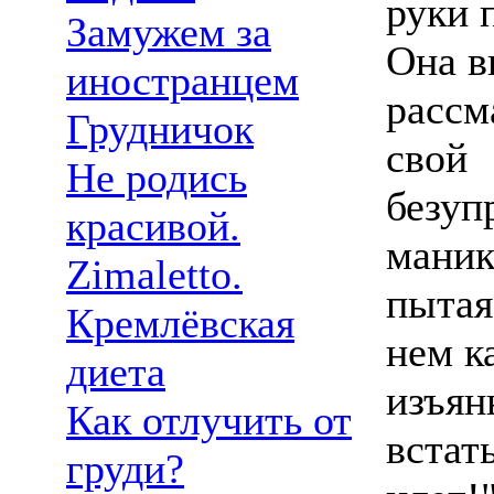
руки п
Замужем за
Она в
иностранцем
рассм
Грудничок
свой
Не родись
безуп
красивой.
маник
Zimaletto.
пытая
Кремлёвская
нем к
диета
изъян
Как отлучить от
встат
груди?