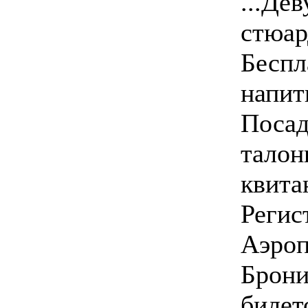
...Де
стюар
Беспл
напит
Поса
талон
квита
Регис
Аэроп
Брони
билет