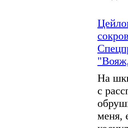
Цейло
сокро
Спецп
"Вояж
На шк
с расс
обруш
меня, 