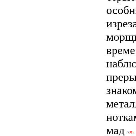
особн
изрез
морщ
време
наблю
преры
знако
метал
нотка
мад