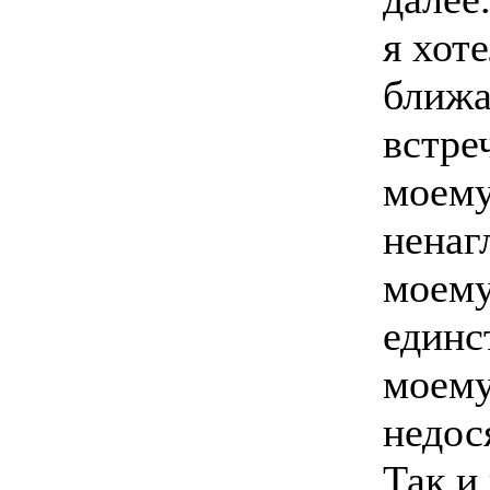
я хот
ближ
встре
моем
ненаг
моем
единс
моему.
недос
Так и