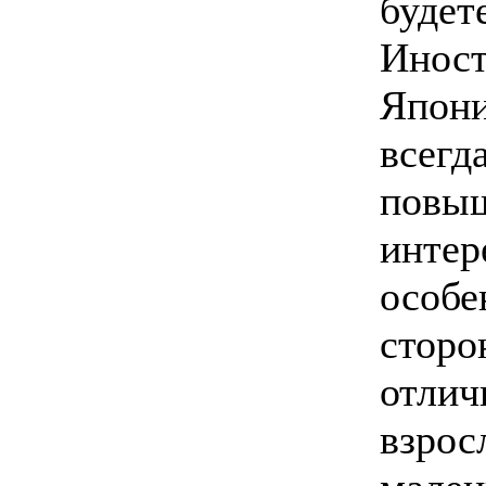
будет
Иност
Япони
всегд
повы
интер
особе
сторо
отлич
взрос