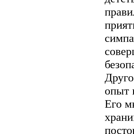
прави
прият
симпа
совер
безоп
Друго
опыт 
Его м
храни
посто