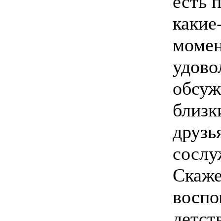
есть 
какие
момен
удово
обсуж
близк
друзь
сослу
Скаже
воспо
детств