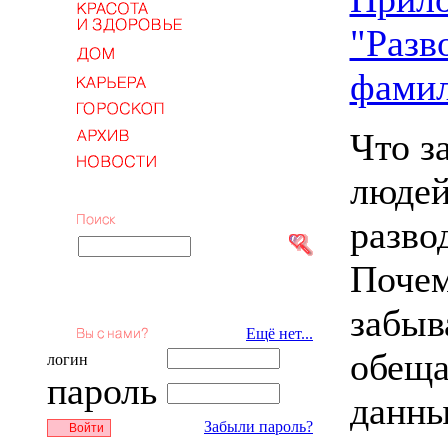
"Разв
фами
Что з
люде
разво
Почем
забыв
Ещё нет...
обеща
логин
пароль
данны
Забыли пароль?