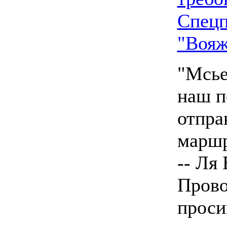
Спецп
"Вояж
"Мсье
наш п
отпра
марш
-- Ля 
Пров
проси