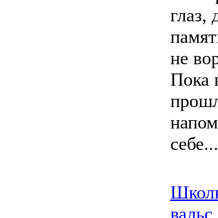
глаз, 
памят
не во
Пока 
прошл
напом
себе..
Школ
вальс.