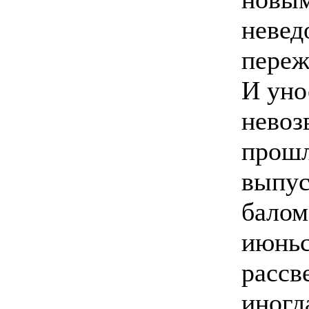
неве
переж
И уно
невоз
прошл
выпу
балом
июнь
рассв
иногд