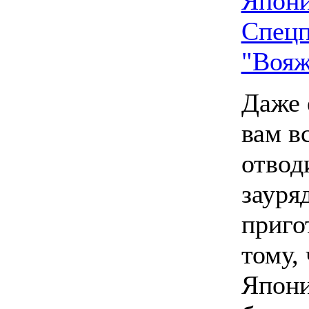
Япони
Спецп
"Вояж
Даже 
вам в
отвод
зауря
приго
тому, 
Япон