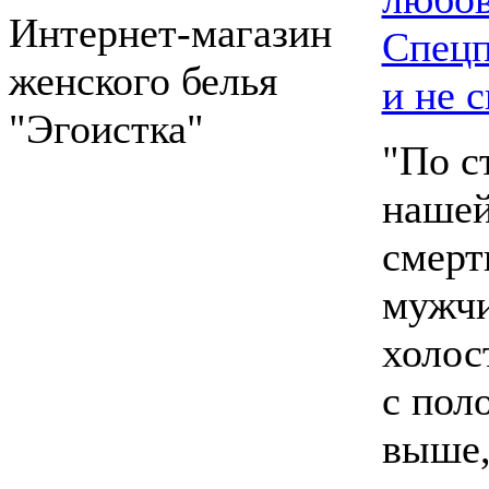
Интернет-магазин
Спецп
женского белья
и не 
"Эгоистка"
"По с
нашей
смерт
мужч
холос
с пол
выше,