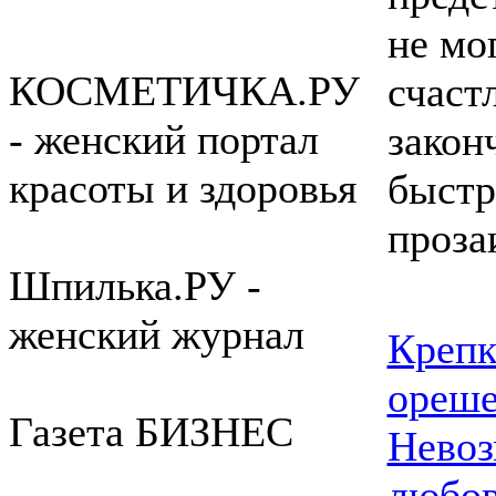
не мо
КОСМЕТИЧКА.РУ
счаст
- женский портал
закон
красоты и здоровья
быстр
проза
Шпилька.РУ -
женский журнал
Креп
ореше
Газета БИЗНЕС
Нево
любов