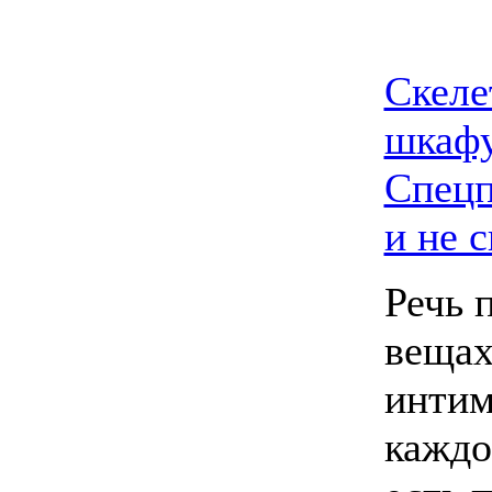
Скеле
шкафу
Спецп
и не 
Речь 
вещах
интим
каждо