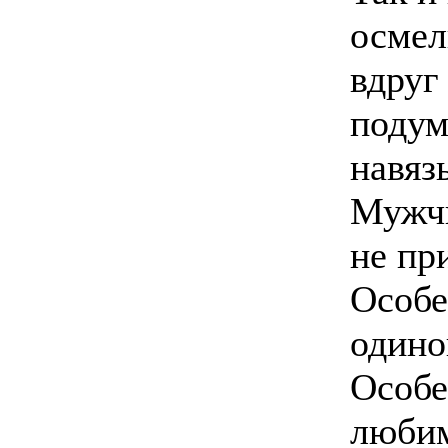
осмел
вдруг
подум
навяз
Мужчи
не пр
Особе
одино
Особе
люби