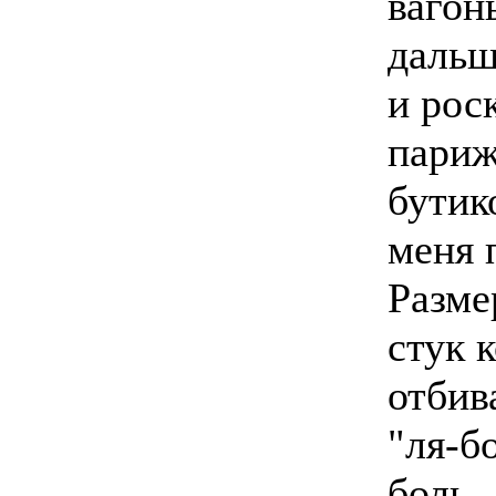
вагон
дальш
и рос
париж
бутик
меня 
Разме
стук 
отбив
"ля-бо
боль..