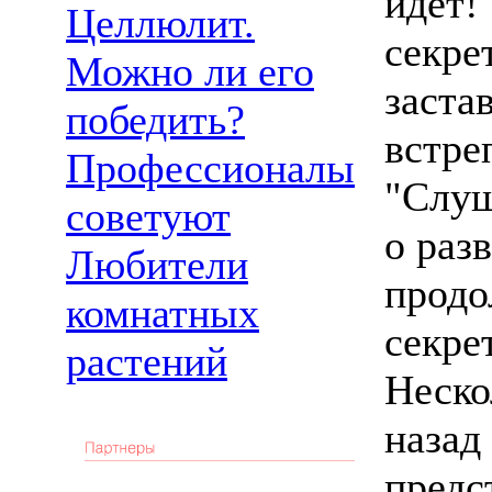
идет!"
Целлюлит.
секре
Можно ли его
заста
победить?
встре
Профессионалы
"Слуш
советуют
о разв
Любители
продо
комнатных
секре
растений
Неско
назад
предс