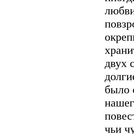
любви
повзр
окреп
храни
двух 
долги
было 
нашег
повес
чьи ч