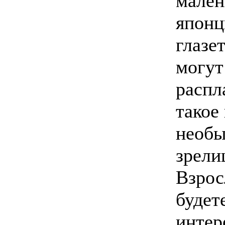
мален
японц
глазет
могут
распл
такое
необы
зрели
Взро
будет
интер