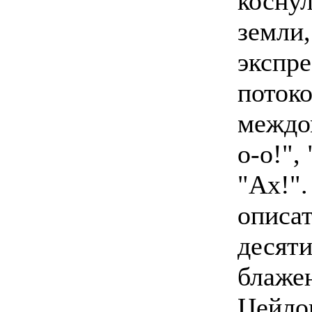
косну
земли,
экспр
поток
междо
о-о!",
"Ах!".
описа
десят
блаже
Цейло