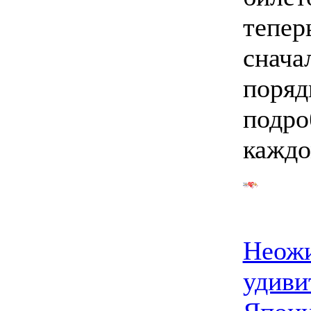
тепер
снача
поряд
подро
каждо
Неожи
удиви