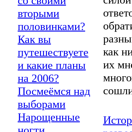
со своими
ответ
вторыми
обрат
половинками?
разны
Как вы
как н
путешествуете
их мн
и какие планы
мног
на 2006?
сошли
Посмеёмся над
выборами
Нарощенные
Истор
ногти