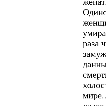
женат
Один
женщ
умира
раза 
замуж
данн
смерт
холос
мире..
далее