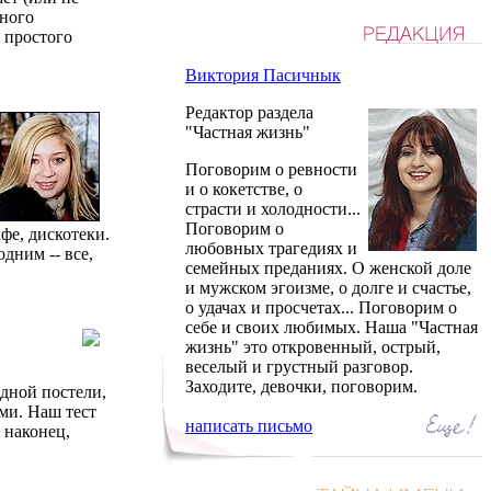
чного
 простого
Виктория Пасичнык
Редактор раздела
"Частная жизнь"
Поговорим о ревности
и о кокетстве, о
страсти и холодности...
Поговорим о
фе, дискотеки.
любовных трагедиях и
дним -- все,
семейных преданиях. О женской доле
и мужском эгоизме, о долге и счастье,
о удачах и просчетах... Поговорим о
себе и своих любимых. Наша "Частная
жизнь" это откровенный, острый,
веселый и грустный разговор.
Заходите, девочки, поговорим.
одной постели,
ами. Наш тест
написать письмо
 наконец,