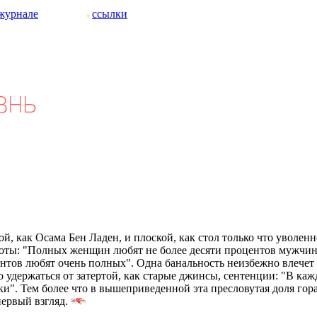
журнале
ссылки
ой, как Осама Бен Ладен, и плоской, как стол только что уволен
роты: "Полных женщин любят не более десяти процентов мужчин
нтов любят очень полных". Одна банальность неизбежно влечет 
о удержаться от затертой, как старые джинсы, сентенции: "В каж
ки". Тем более что в вышеприведенной эта пресловутая доля гор
первый взгляд.