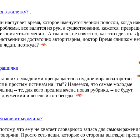
я в жилетку?..
 наступает время, которое именуется черной полосой, когда н
облемы, все валится из рук, а существование, кажется, превраща
елания что-то менять. А главное, не известно, как это сделать. Д
дственники достаточно авторитарны, доктор Время слишком нет
 ждать неоткуда?
трашилки
старших с младшими превращается в нудное морализаторство.
ся к простым истинам на "ты"? Надеемся, что самые молодые
ьниц -- те, для кого предназначена новая рубрика, -- не будут
за дружеский и веселый тон беседы.
чем молчит мужчина?
потому, что ему не хватает словарного запаса для самовыражения
оворчив. Просто есть вещи, которые со стороны выглядят прест