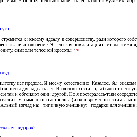
речивые мачо предпочитают молчать. Речь идет о мужских возр
суса
стремится к некоему идеалу, к совершенству, ради которого соб
чество - не исключение. Языческая цивилизация считала этими 
одиту, символы телесной красоты.
гляд
тству нет предела. И моему, естественно. Казалось бы, знакома
ой почти двенадцать лет. И сколько за эти годы было от него ус
осы так и обгоняют один другой. Но я постаралась-таки сосредот
ыяснить у знаменитого астролога (и одновременно с этим - наст
льный взгляд на: - типичную женщину; - подарки для женщин;
сскажет подарок?