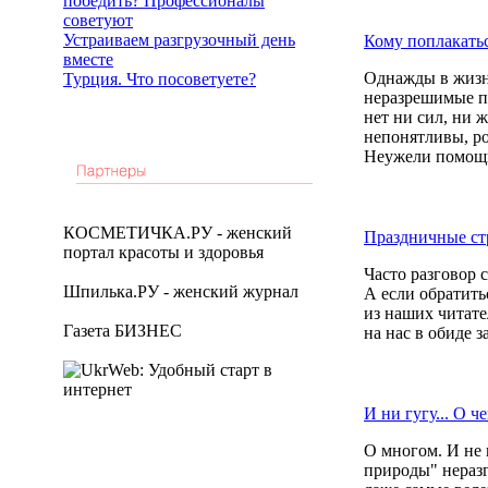
победить? Профессионалы
советуют
Устраиваем разгрузочный день
Кому поплакатьс
вместе
Однажды в жизни
Турция. Что посоветуете?
неразрешимые пр
нет ни сил, ни ж
непонятливы, ро
Неужели помощи
КОСМЕТИЧКА.РУ - женский
Праздничные с
портал красоты и здоровья
Часто разговор 
Шпилька.РУ - женский журнал
А если обратить
из наших читател
Газета БИЗНЕС
на нас в обиде 
И ни гугу... О 
О многом. И не 
природы" неразг