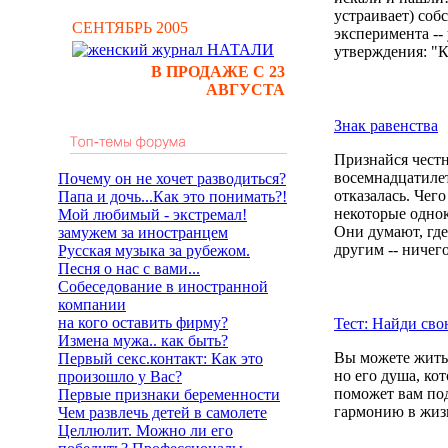
устраивает) соб
СЕНТЯБРЬ 2005
эксперимента --
утверждения: "К
В ПРОДАЖЕ С 23
АВГУСТА
Знак равенства
Признайся честн
восемнадцатиле
Почему он не хочет разводиться?
отказалась. Чего
Папа и дочь...Как это понимать?!
некоторые однок
Мой любимый - экстремал!
Они думают, где
замужем за иностранцем
другим -- ничег
Русская музыка за рубежом.
Песня о нас с вами...
Собеседование в иностранной
компании
на кого оставить фирму?
Тест: Найди св
Измена мужа.. как быть?
Вы можете жить 
Первый секс.контакт: Как это
но его душа, ко
произошло у Вас?
поможет вам под
Первые признаки беременности
гармонию в жиз
Чем развлечь детей в самолете
Целлюлит. Можно ли его