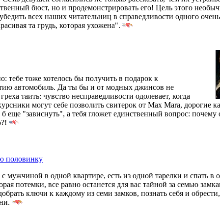
ственный бюст, но и продемонстрировать его! Цель этого необы
 убедить всех наших читательниц в справедливости одного очень
расивая та грудь, которая ухожена".
о: тебе тоже хотелось бы получить в подарок к
тию автомобиль. Да ты бы и от модных джинсов не
 греха таить: чувство несправедливости одолевает, когда
урсники могут себе позволить свитерок от Max Mara, дорогие ка
 б еще "зависнуть", а тебя гложет единственный вопрос: почему о
о?!
ою половинку
с мужчиной в одной квартире, есть из одной тарелки и спать в 
торая потемки, все равно останется для вас тайной за семью замк
обрать ключи к каждому из семи замков, познать себя и обрести,
ни.