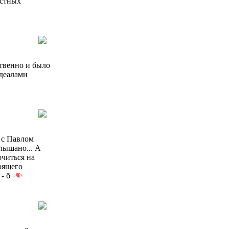
астных
ственно и было
идеалами
 с Павлом
лышано... А
очиться на
оящего
 - б