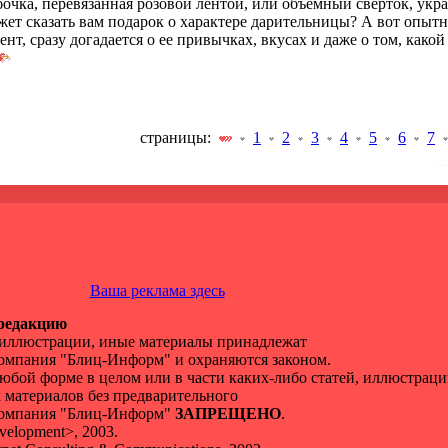
очка, перевязанная розовой лентой, или объемный сверток, ук
ожет сказать вам подарок о характере дарительницы? А вот опыт
зент, сразу догадается о ее привычках, вкусах и даже о том, как
страницы:
1
2
3
4
5
6
7
Ваша реклама здесь
 редакцию
, иллюстрации, иные материалы принадлежат
омпания "Блиц-Информ" и охраняются законом.
юбой форме в целом или в части каких-либо статей, иллюстраци
материалов без предварительного
компания "Блиц-Информ"
ЗАПРЕЩЕНО
.
velopment>, 2003.