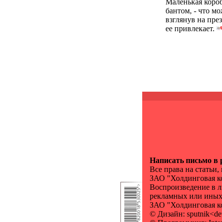
Маленькая короб
бантом, - что м
взглянув на пре
ее привлекает.
Написать письмо в
Все права на статьи
ЗАО "Холдинговая к
Воспроизведение в л
рекламных или иных 
ЗАО "Холдинговая 
© Дизайн: sputnik<de