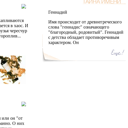
Геннадий
акапливаются
Имя происходит от древнегреческого
ется в хаос. И
слова "геннадис" означающего
рузья чересчур
"благородный, родовитый". Геннадий
ороплив...
с детства обладает противоречивым
характером. Он
 или он "от
ранно. О них