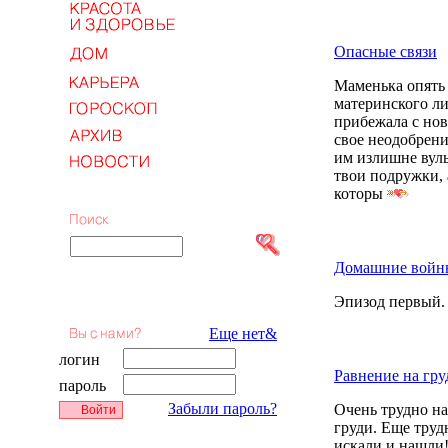
Опасные связи
Маменька опять
материнского ли
прибежала с нов
свое неодобрени
им излишне вульг
твои подружки, 
которы
Домашние войны
Эпизод первый.
Еще нет&
логин
Равнение на гру
пароль
Забыли пароль?
Очень трудно на
груди. Еще труд
искали и нашли!