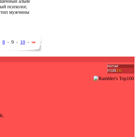
рашенный алым
ный психолог,
ой тип мужчины
8
9
10
й,