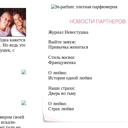
Журнал Невестушка
Одна кажется
Выйти замуж:
. Но ведь это
Привычка жениться
вушек, с
Стиль жизни:
Француженка
О любви:
История одной любви
Наши страхи:
Дверь во тьму
О любви:
Страх любви
змером своей
 искали-
ет (или не