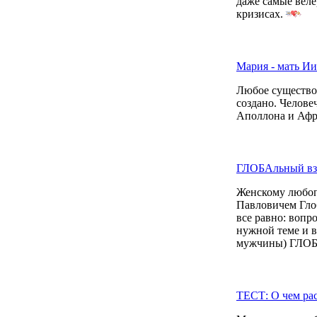
даже самые веле
кризисах.
Мария - мать Ии
Любое существо 
создано. Челове
Аполлона и Афр
ГЛОБАльный вз
Женскому любопы
Павловичем Глоб
все равно: вопр
нужной теме и в
мужчины) ГЛОБА
ТЕСТ: О чем ра