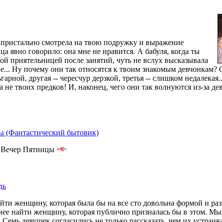
 пристально смотрела на твою подружку и выражение
ца явно говорило: она мне не нравится. А бабуля, когда ты
ой приятельницей после занятий, чуть не вслух высказывала
е... Ну почему они так относятся к твоим знакомым девчонкам? 
арной, другая -- чересчур дерзкой, третья -- слишком недалекая..
а не твоих предков! И, наконец, чего они так волнуются из-за де
 (Фантастический бытовик)
 Вечер Пятницы
дь
йти женщину, которая была бы на все сто довольна формой и ра
нее найти женщину, которая публично призналась бы в этом. Мы
 Семь девушек согласились не только рассказать, чем их устраива