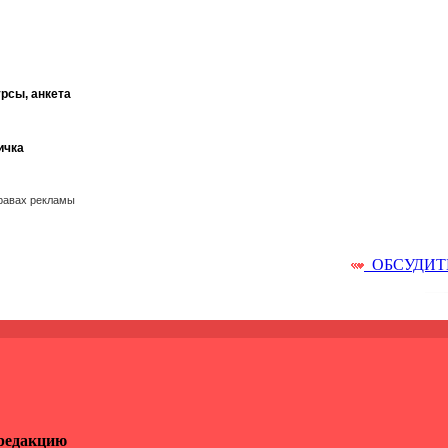
курсы, анкета
ичка
правах рекламы
ОБСУДИТЬ
 редакцию