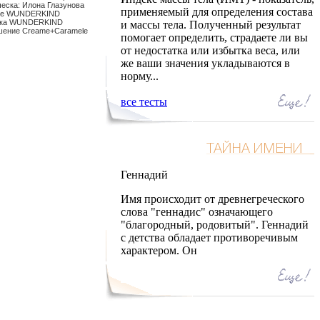
ческа: Илона Глазунова
применяемый для определения состава
ье WUNDERKIND
чка WUNDERKIND
и массы тела. Полученный результат
шение Creame+Caramele
помогает определить, страдаете ли вы
от недостатка или избытка веса, или
же ваши значения укладываются в
норму...
все тесты
Геннадий
Имя происходит от древнегреческого
слова "геннадис" означающего
"благородный, родовитый". Геннадий
с детства обладает противоречивым
характером. Он