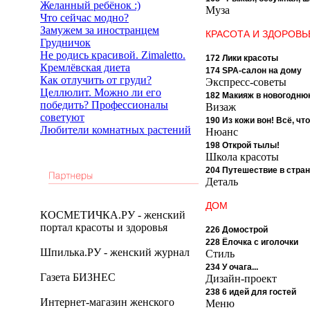
Желанный ребёнок :)
Муза
Что сейчас модно?
Замужем за иностранцем
КРАСОТА И ЗДОРОВЬ
Грудничок
Не родись красивой. Zimaletto.
172 Лики красоты
Кремлёвская диета
174 SPA-салон на дому
Как отлучить от груди?
Экспресс-советы
Целлюлит. Можно ли его
182 Макияж в новогодню
победить? Профессионалы
Визаж
советуют
190 Из кожи вон! Всё, чт
Любители комнатных растений
Нюанс
198 Открой тылы!
Школа красоты
204 Путешествие в стран
Деталь
ДОМ
КОСМЕТИЧКА.РУ - женский
портал красоты и здоровья
226 Домострой
228 Ёлочка с иголочки
Шпилька.РУ - женский журнал
Стиль
234 У очага...
Газета БИЗНЕС
Дизайн-проект
238 6 идей для гостей
Интернет-магазин женского
Меню