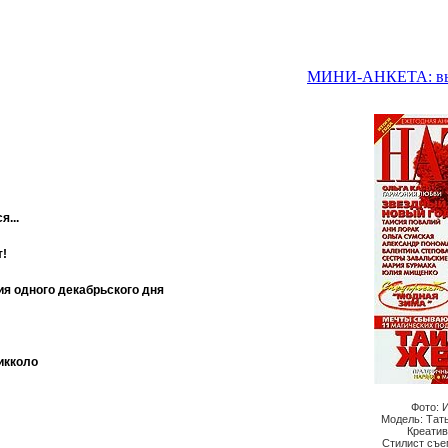
МИНИ-АНКЕТА: выс
я...
т!
рия одного декабрьского дня
икколо
Фото: 
Модель: Тат
Креатив
Стилист съе