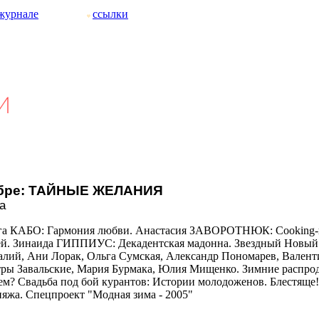
журнале
ссылки
абре: ТАЙНЫЕ ЖЕЛАНИЯ
а
га КАБО: Гармония любви. Анастасия ЗАВОРОТНЮК: Cooking-к
ей. Зинаида ГИППИУС: Декадентская мадонна. Звездный Новый 
лий, Ани Лорак, Ольга Сумская, Александр Пономарев, Валент
ры Завальские, Мария Бурмака, Юлия Мищенко. Зимние распрод
м? Свадьба под бой курантов: Истории молодоженов. Блестяще!
яжа. Спецпроект "Модная зима - 2005"