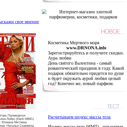
кажи свое мнение
Косметика Мертвого моря
www.DRNONA.info
Зарегистрируйтесь и получите скидки.
Аура любви
День святого Валентина - самый
романтический праздник в году. Какой
подарок обязательно придется по душе
и будет окружать аурой любви целый
год? Конечно же, новый парфюм.
Игорь Паламарчук
Расчитываем индекс массы тела
ьяна Лойко (Karin-MMG)
: Юлиана Метлева
мки: Наталья Скаржепа
Индекс массы тела (ИМТ) - показатель,