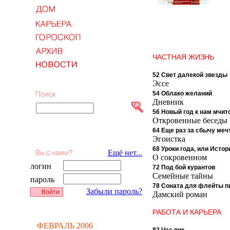
ЧАСТНАЯ ЖИЗНЬ
52 Свет далекой звезды
Эссе
54 Облако желаний
Дневник
56 Новый год к нам мчитс
Откровенные беседы
64 Еще раз за сбычу меч
Эгоистка
68 Уроки года, или Исто
Ещё нет...
О сокровенном
логин
72 Под бой курантов
Семейные тайны
пароль
78 Соната для флейты п
Забыли пароль?
Дамский роман
РАБОТА И КАРЬЕРА
ФЕВРАЛЬ 2006