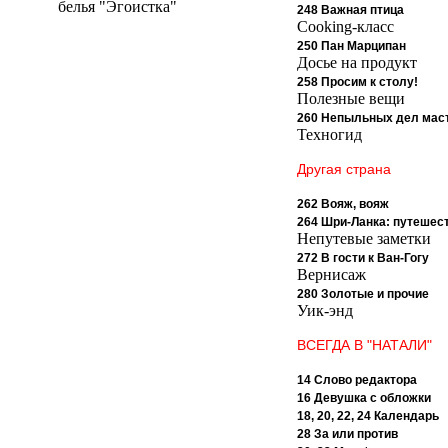
белья "Эгоистка"
248 Важная птица
Cooking-класс
250 Пан Марципан
Досье на продукт
258 Просим к столу!
Полезные вещи
260 Непыльных дел мас
Техногид
Другая страна
262 Вояж, вояж
264 Шри-Ланка: путешес
Непутевые заметки
272 В гости к Ван-Гогу
Вернисаж
280 Золотые и прочие
Уик-энд
ВСЕГДА В "НАТАЛИ"
14 Слово редактора
16 Девушка с обложки
18, 20, 22, 24 Календарь
28 За или против