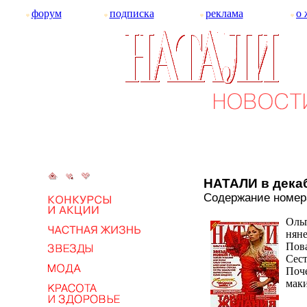
форум
подписка
реклама
о 
НАТАЛИ в дек
Содержание номер
Оль
нян
Пова
Сест
Поче
маки