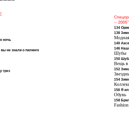
Е
Спецпр
-- 2005"
134 Ори
138 Зим
Модная
ю ночь
140 Акс
146 Наш
о вы не знали о пилинге
Шубы
150 Шуба
Вещь в
152 Зима
у грез
Звездн
154 Зимн
Коллек
156 Я и
Обувь
158 Бри
Fashion