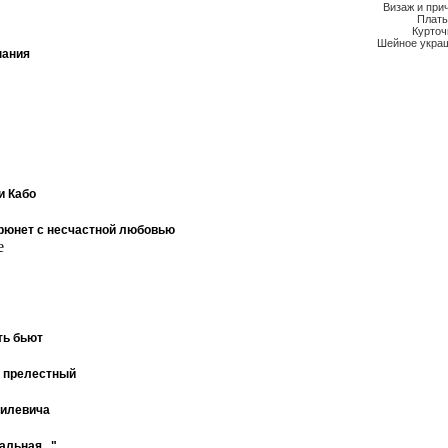
Визаж и при
Плат
Курто
Шейное укра
пания
и Кабо
брюнет с несчастной любовью
е
!
ть бьют
к прелестный
нилевича
альная..."