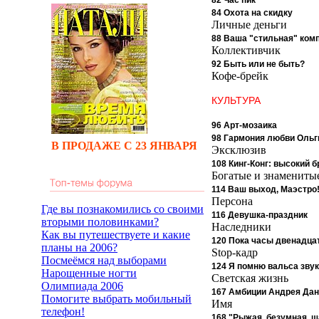
82 Час пик
84 Охота на скидку
Личные деньги
88 Ваша "стильная" ком
Коллективчик
92 Быть или не быть?
Кофе-брейк
КУЛЬТУРА
96 Арт-мозаика
98 Гармония любви Ольг
В ПРОДАЖЕ С 23 ЯНВАРЯ
Эксклюзив
108 Кинг-Конг: высокий 
Богатые и знамениты
114 Ваш выход, Маэстро
Персона
Где вы познакомились со своими
116 Девушка-праздник
вторыми половинками?
Наследники
Как вы путешествуете и какие
120 Пока часы двенадца
планы на 2006?
Stop-кадр
Посмеёмся над выборами
124 Я помню вальса зву
Нарощенные ногти
Светская жизнь
Олимпиада 2006
167 Амбиции Андрея Да
Помогите выбрать мобильный
Имя
телефон!
168 "Рыжая, безумная, ш