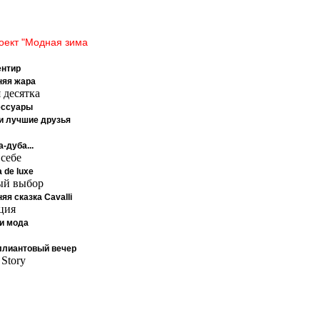
оект "Модная зима
ентир
няя жара
 десятка
ессуары
и лучшие друзья
-дуба...
 себе
 de luxe
ый выбор
яя сказка Cavalli
ция
ли мода
ллиантовый вечер
 Story