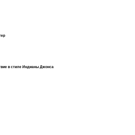
тер
твие в стиле Индианы Джонса