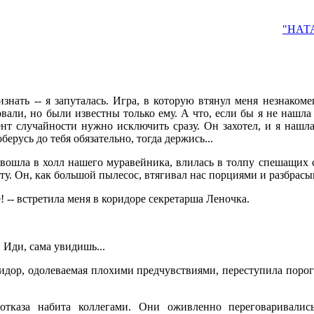
"НАТ
знать -- я запуталась. Игра, в которую втянул меня незнакоме
вали, но были известны только ему. А что, если бы я не нашла
нт случайности нужно исключить сразу. Он захотел, и я нашла
берусь до тебя обязательно, тогда держись...
вошла в холл нашего муравейника, влилась в толпу спешащих с
ту. Он, как большой пылесос, втягивал нас порциями и разбрасы
е! -- встретила меня в коридоре секретарша Леночка.
 Иди, сама увидишь...
идор, одолеваемая плохими предчувствиями, переступила порог
тказа набита коллегами. Они оживленно переговаривалис