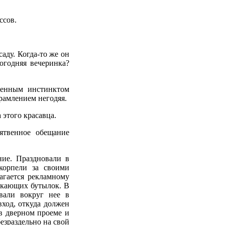
ссов.
саду. Когда-то же он
огодняя вечеринка?
жденным инстинктом
рамлением негодяя.
а этого красавца.
ятвенное обещание
ние. Праздновали в
корпели за своими
агается рекламному
ркающих бутылок. В
вали вокруг нее в
ход, откуда должен
в дверном проеме и
зраздельно на свой