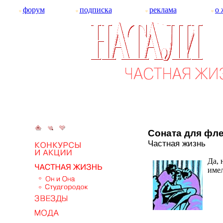
форум
подписка
реклама
о 
Соната для фле
Частная жизнь
Да, 
имел