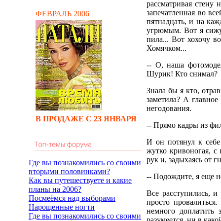
рассматривая стену 
запечатленная во вс
ФЕВРАЛЬ 2006
пятнадцать, и на каж
угрюмым. Вот я сижу
пила... Вот хохочу в
Хомячком...
-- О, наша фотомоде
Шурик! Кто снимал?
Знала бы я кто, отра
заметила? А главное 
негодования.
В ПРОДАЖЕ С 23 ЯНВАРЯ
-- Прямо кадры из фил
И он потянул к себе
жутко кривоногая, с
рук и, задыхаясь от г
Где вы познакомились со своими
вторыми половинками?
-- Подождите, я еще н
Как вы путешествуете и какие
планы на 2006?
Все расступились, и
Посмеёмся над выборами
просто провалиться.
Нарощенные ногти
немного доплатить з
Где вы познакомились со своими
разумеется, ни в како