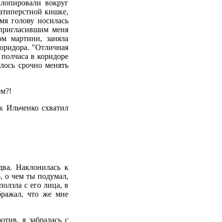
лопировали вокруг
цатиперстной кишке,
мя голову носилась
 пригласившим меня
ом мартини, заняла
коридора. "Отличная
 полчаса в коридоре
лось срочно менять
ем?!
ак Ильченко схватил
два. Наклонилась к
, о чем ты подумал,
олзла с его лица, в
бражал, что же мне
тив, я забралась с