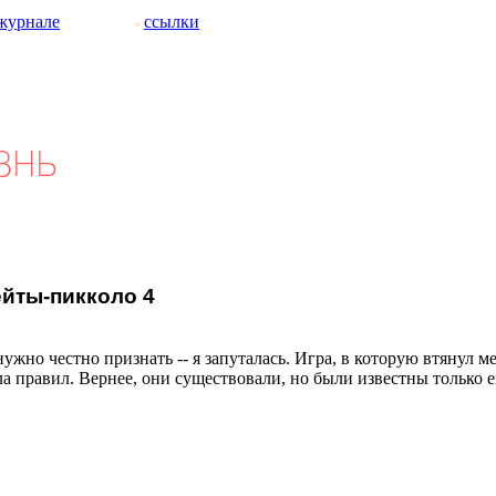
журнале
ссылки
йты-пикколо 4
нужно честно признать -- я запуталась. Игра, в которую втянул м
а правил. Вернее, они существовали, но были известны только е