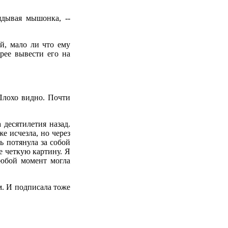
ядывая мышонка, --
й, мало ли что ему
рее вывести его на
Плохо видно. Почти
 десятилетия назад.
 исчезла, но через
ь потянула за собой
 четкую картину. Я
любой момент могла
м. И подписала тоже