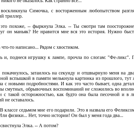
 никого не оказалось. Как странно все...
- воскликнула Симочка, с восторженным любопытством разгл
ий триллер.
 это похоже, -- фыркнула Элка. -- Ты смотри там поосторожне
руг он маньяк? Не нравится мне вся это история. Нужно быст
ь что-то написано... Рядом с хвостиком.
 и, поднеся игрушку к лампе, прочла по слогам: "Фе-ликс". 
 покачнулось, затаилось на секунду и отшвырнуло меня на два
ой вспышкой в памяти мелькнула картинка из прошлого, тут же
а с новыми подробностями. И как это часто бывает, одна детал
злы смутных, обрывочных воспоминаний не сложились во вполне
и с такой осторожностью, как будто она была песочной и в 
й не оставалось.
В классе седьмом мне его подарили. Это я назвала его Феликсо
Или физики... Нет, точно истории! Он был у меня года два...
рисвистнула Элка. -- А потом?