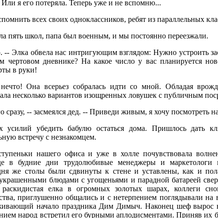
 Или я его потеряла. Теперь уже и не вспомню...
спомнить всех своих одноклассников, ребят из параллельных кла
а пять школ, папа был военным, и мы постоянно переезжали.
но. -- Элка обвела нас интригующим взглядом: Нужно устроить за
ем чертовом дневнике? На какое число у вас планируется нов
рты в руки!
 нечто! Она всерьез собралась идти со мной. Обладая вро
мала несколько вариантов изощренных ловушек с публичным пос
го сразу, -- засмеялся дед. -- Приведи живым, я хочу посмотреть н
 усилий убедить бабулю остаться дома. Пришлось дать кл
ьную встречу с незнакомцем.
ступеньки нашего офиса и уже в холле почувствовала волне
де в будние дни трудолюбивые менеджеры и маркетологи 
ня же столы были сдвинуты к стене и уставлены, как и пол
о украшенными блюдами с угощеньями и парадной батареей све
 раскидистая елка в огромных золотых шарах, коллеги сно
тва, приглушенно общались и с нетерпением поглядывали на в
рживающий начало праздника Дим Димыч. Наконец шеф вырос 
ием народ встретил его бурными аплодисментами. Приняв их бе