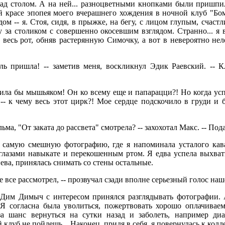
над столом. А на ней... разноцветными кнопками были пришпи
ей красе эпопея моего вчерашнего хождения в ночной клуб "Бо
дом -- я. Стоя, сидя, в прыжке, на бегу, с лицом глупым, счаст
 за столиком с совершенно окосевшим взглядом. Странно... я 
о весь рот, обняв растерянную Симочку, а вот в невероятно не
ль пришла! -- заметив меня, воскликнул Эдик Раевский. -- К
вила бы мышьяком! Он ко всему еще и папарацци?! Но когда успе
-- к чему весь этот цирк?! Мое сердце подскочило в груди и 
ьма, "От заката до рассвета" смотрела? -- захохотал Макс. -- По
 самую смешную фотографию, где я напоминала усталого кава
 глазами навыкате и перекошенным ртом. Я едва успела выхват
нева, принялась снимать со стены остальные.
е все рассмотрел, -- прозвучал сзади вполне серьезный голос на
 Дим Димыч с интересом принялся разглядывать фотографии. 
 Я согласна была уволиться, пожертвовать хорошо оплачивае
а шанс вернуться на сутки назад и заболеть, например диа
й клуб не пойдешь... Наконец, придя в себя, я повернулась к колл