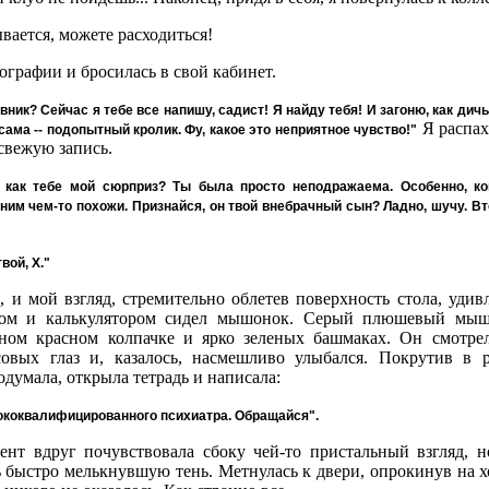
ывается, можете расходиться!
ографии и бросилась в свой кабинет.
ник? Сейчас я тебе все напишу, садист! Я найду тебя! И загоню, как дичь, 
Я распах
сама -- подопытный кролик. Фу, какое это неприятное чувство!"
 свежую запись.
у, как тебе мой сюрприз? Ты была просто неподражаема. Особенно, к
 ним чем-то похожи. Признайся, он твой внебрачный сын? Ладно, шучу. 
вой, Х."
, и мой взгляд, стремительно облетев поверхность стола, уди
том и калькулятором сидел мышонок. Серый плюшевый мыш
ном красном колпачке и ярко зеленых башмаках. Он смотре
совых глаз и, казалось, насмешливо улыбался. Покрутив в 
одумала, открыла тетрадь и написала:
ококвалифицированного психиатра. Обращайся".
нт вдруг почувствовала сбоку чей-то пристальный взгляд, но
 быстро мелькнувшую тень. Метнулась к двери, опрокинув на х