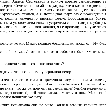
ницей Элиной Сергеевной в едином порыве самозабвенно га
Валерьян Семенович, позабыв о радикулите и коликах в двенад
дом с любимой шефиней. Часть коллег впала в детство и сло
 кружочком стульев, а я, потанцевав пару раз с неожиданно
им, решила наконец-то заняться делом. Вооружившись бокал
мягком угловом диванчике и устремила свой взгляд в глубину 
то свернет налево, в мой кабинет, я не пропущу". Но уже через
ение, что проследить за ним было просто невозможно. Требова
 подлетел ко мне Макс с полным бокалом шампанского. -- Ну, буд
лась я, "чокнулась", отпила глоток и собралась было уходить, к
ы предпочитаешь несовершеннолетних?
, видимо считая свою шутку вершиной юмора.
отрела коллеге в глаза и применила бабушкин прием номер 
о очень серьезно шепнула: "Я все про тебя знаю, Ильченко. И то
не знать, что же он подумал на самом деле? Улыбка медленно сп
 к переносице бровей зашевелилась мысль, и пока Макс соо
победно покинула комнату.
начит, незнакомца еще не было. Зайдя в темный кабинет напро