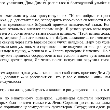
окого уважения, Дим Димыч расплылся в благодушной улыбке 
внимательно изучала присутствующих. "Какие добрые и просв
ка. Да, действительно, заподозрить кого-либо в склонности к с
 из предложенных бабушкой приемов психической атаки. Ког
ьше остальных внемлет словам шефа. Я развернулась всем кор
а него пронзительно-вызывающим взглядом. "Твой взгляд долж
я, мерзавец! -- наставляла меня бабуля, --главное -- не отводи
е секунд через пять Барановский учуял неладное. Пару раз уди
ельно кивнул, мол, что случилось и, не получив ответа, растер
 рыльце в пушку, -- решила я. -- Теперь проверим Ильченко". Но
ому мне пришлось сосредоточить все усилия и даже чуть податьс
гляд достиг цели, Ильченко почти испуганно округлил глаза
всем хорошо отдохнуть, -- заканчивая свой спич, произнес Дим Д
, добавил: -- и расслабиться. Что у вас с лицом, Саша? Вы
е случилось?
быстро сказала я, улыбнулась и влилась в ринувшуюся к накрытым
 по накатанному сценарию. Дизайнеры блистали изобрета
рых был понятен только им. Леша Сорокин рассказывал саль
ое порицание целомудренных бухгалтеров. Сотрудники одела ра