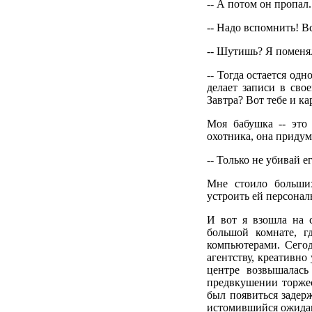
-- А потом он пропал.
-- Надо вспомнить! В
-- Шутишь? Я поменял
-- Тогда остается од
делает записи в сво
Завтра? Вот тебе и ка
Моя бабушка -- это
охотника, она приду
-- Только не убивай е
Мне стоило больших
устроить ей персонал
И вот я взошла на 
большой комнате, г
компьютерами. Сегод
агентству, креативн
центре возвышалась
предвкушении торжес
был появиться заде
истомившийся ожидан