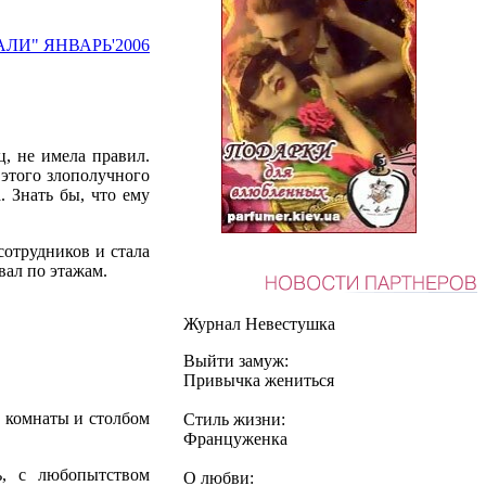
АЛИ" ЯНВАРЬ'2006
ц, не имела правил.
 этого злополучного
. Знать бы, что ему
отрудников и стала
вал по этажам.
Журнал Невестушка
Выйти замуж:
Привычка жениться
 комнаты и столбом
Стиль жизни:
Француженка
ь, с любопытством
О любви: