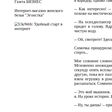
в коридор, однако там
Газета БИЗНЕС
-- Как интересно! -
Интернет-магазин женского
похоже на мистическ
белья "Эгоистка"
-- На психдиспансер
придет в голову. Вд
чистую воду.
-- Ой, смотрите! Здес
Симочка прищурилась
стерто...
Мое сознание словно
Мгновенно неожиданн
секунду опять всплыл
другую, пока все па
взяла игрушку в рук
рассыпаться. Сомнени
-- Это мой мышонок. 
я. На уроке истории. 
-- Ну, ты даешь! -- п