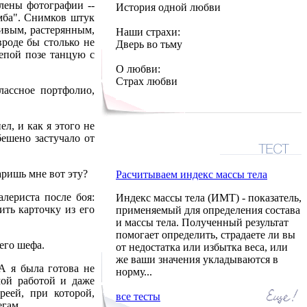
лены фотографии --
История одной любви
мба". Снимков штук
ливым, растерянным,
Наши страхи:
вроде бы столько не
Дверь во тьму
лепой позе танцую с
О любви:
Страх любви
лассное портфолио,
л, и как я этого не
бешено застучало от
даришь мне вот эту?
Расчитываем индекс массы тела
лериста после боя:
Индекс массы тела (ИМТ) - показатель,
ить карточку из его
применяемый для определения состава
и массы тела. Полученный результат
помогает определить, страдаете ли вы
шего шефа.
от недостатка или избытка веса, или
же ваши значения укладываются в
А я была готова не
норму...
мой работой и даже
реей, при которой,
все тесты
егам.