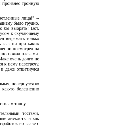
и произнес тронную
етленные лица!" --
адизму было трудно.
о бы выбрать? Вот,
пусом к скучающему
ен выражать только
ть глаз ни при каких
вленно посмотрел на
янно пожал плечами.
 Макс очень долго не
я к нему навстречу.
 и даже отшатнулся
имыч, повернулся ко
 как-то болезненно
 столам толпу.
тельными тостами,
ные анекдоты и как
зработок во главе с