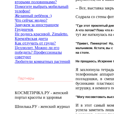
вторыми половинками?
Помогите выбрать мобильный
-- Все, выставка закр
телефон!
Желанный ребёнок :)
Содрала со стены фот
Что сейчас модно?
Замужем за иностранцем
"Где этот проклятый днев
Грудничок
А что потом? Пока что я 
Не родись красивой. Zimaletto.
тут же наткнулась на
Кремлёвская диета
Как отлучить от груди?
"Привет, Пинкертон! Н
Целлюлит. Можно ли его
мальчиком. Кстати, вы с
победить? Профессионалы
на столе.
советуют
Любители комнатных растений
Не прощаюсь. Искренне т
Я захлопнула тетрадь
телефонным аппара
полладошки, в смеш
бусинками пластмас
игрушку, я немного п
КОСМЕТИЧКА.РУ - женский
портал красоты и здоровья
"Могу посоветовать выс
И в этот самый моме
Шпилька.РУ - женский журнал
успела заметить лишь