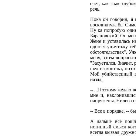
счет, как знак глуб
речь.
Пока он говорил, я 
воскликнула бы Симоч
Ну-ка попробую один
Барановский! Он мен
Жене и уставилась н
одно: я уничтожу теб
обстоятельствах". Уж
меня, затем вопросит
"Засуетился. Значит,
шел на контакт, поэт
Мой убийственный вз
назад.
-- ...Поэтому желаю 
мне и, наклонившись
напряжены. Ничего н
-- Все в порядке, -- 
А дальше все пошло
истинный смысл кото
всегда вызвал дружн