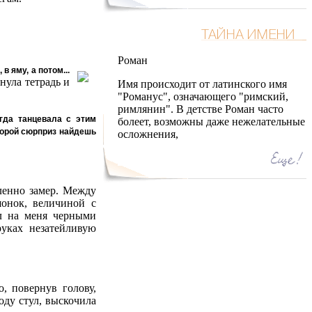
Роман
в яму, а потом...
нула тетрадь и
Имя происходит от латинского имя
"Романус", означающего "римский,
римлянин". В детстве Роман часто
огда танцевала с этим
болеет, возможны даже нежелательные
Второй сюрприз найдешь
осложнения,
вленно замер. Между
онок, величиной с
л на меня черными
руках незатейливую
, повернув голову,
оду стул, выскочила