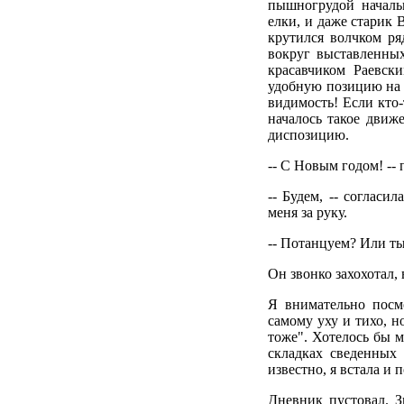
пышногрудой началь
елки, и даже старик 
крутился волчком ря
вокруг выставленных
красавчиком Раевск
удобную позицию на 
видимость! Если кто-
началось такое движ
диспозицию.
-- С Новым годом! --
-- Будем, -- согласи
меня за руку.
-- Потанцуем? Или т
Он звонко захохотал
Я внимательно посм
самому уху и тихо, н
тоже". Хотелось бы м
складках сведенных
известно, я встала и 
Дневник пустовал. З