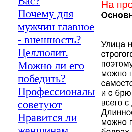
Вас?
На про
Почему для
Основ
мужчин главное
- внешность?
Улица н
Целлюлит.
строгог
поэтому
Можно ли его
можно н
победить?
самосто
Профессионалы
и с бр
всего с
советуют
Длинно
Нравится ли
можно 
женщинам
бедрах