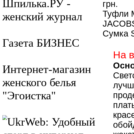
Шпилька.РУ -
грн.
Туфли
женский журнал
JACOBS
Сумка 
Газета БИЗНЕС
На 
Осн
Интернет-магазин
Свет
женского белья
лучш
"Эгоистка"
прод
плать
красе
обой