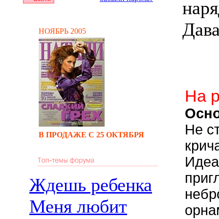
наря
Дава
НОЯБРЬ 2005
На 
Осн
Не с
В ПРОДАЖЕ С 25 ОКТЯБРЯ
крич
Идеа
приг
Ждешь ребенка
небр
Меня любит
орна