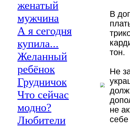
женатый
В до
мужчина
плат
А я сегодня
трик
купила...
кард
тон.
Желанный
ребёнок
Не з
Грудничок
укра
долж
Что сейчас
допо
модно?
не а
Любители
себе