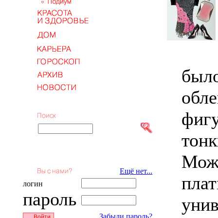
было
обл
фигу
тонк
Можн
Ещё нет...
плат
логин
пароль
уни
Забыли пароль?