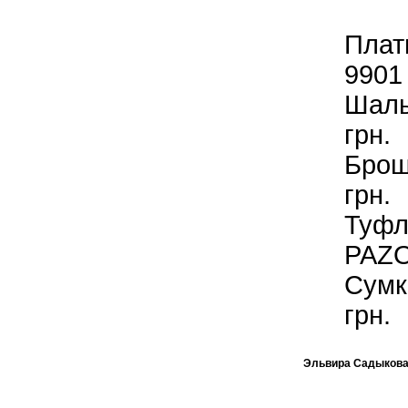
Плат
9901 
Шаль
грн.
Бро
грн.
Туф
PAZO
Сумк
грн.
Эльвира Садыков