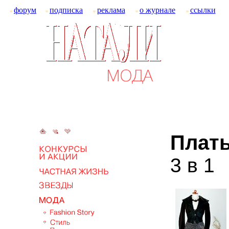
форум
подписка
реклама
о журнале
ссылки
Плать
3 в 1