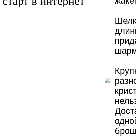
жаке
Шелк
длин
прид
шарм
Круп
разн
крис
нельз
Дост
одно
брош