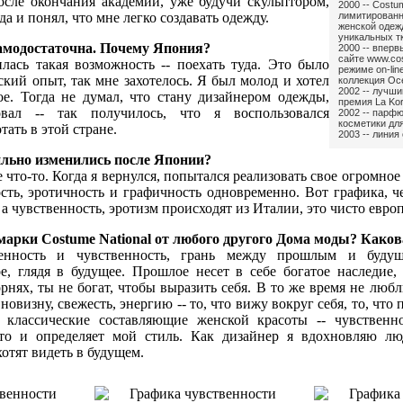
после окончания академии, уже будучи скульптором,
2000 -- Costum
а и понял, что мне легко создавать одежду.
лимитированн
женской одеж
уникальных т
амодостаточна. Почему Япония?
2000 -- вперв
сайте www.cos
лась такая возможность -- поехать туда. Это было
режиме on-lin
кий опыт, так мне захотелось. Я был молод и хотел
коллекция Ос
2002 -- лучши
ое. Тогда не думал, что стану дизайнером одежды,
премия La Kor
вал -- так получилось, что я воспользовался
2002 -- парфю
косметики для
ать в этой стране.
2003 -- лини
ильно изменились после Японии?
 что-то. Когда я вернулся, попытался реализовать свое огромное
ость, эротичность и графичность одновременно. Вот графика, 
а чувственность, эротизм происходят из Италии, это чисто европ
марки Costume National от любого другого Дома моды? Каков
венность и чувственность, грань между прошлым и буду
е, глядя в будущее. Прошлое несет в себе богатое наследие,
рнях, ты не богат, чтобы выразить себя. В то же время не любл
овизну, свежесть, энергию -- то, что вижу вокруг себя, то, что
 классические составляющие женской красоты -- чувственно
то и определяет мой стиль. Как дизайнер я вдохновляю лю
хотят видеть в будущем.