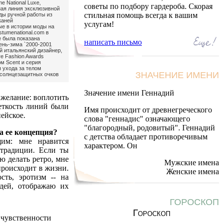
e National Luxe,
советы по подбору гардероба. Скорая
ая линия эксклюзивной
стильная помощь всегда к вашим
ды ручной работы из
каней
услугам!
ые в истории моды на
tumenational.com в
e была показана
написать письмо
ень-зима `2000-2001
й итальянский дизайнер,
e Fashion Awards
м Scent и серия
 ухода за телом
ЗНАЧЕНИЕ ИМЕНИ
я солнцезащитных очков
Значение имени Геннадий
 желание: воплотить
четкость линий были
Имя происходит от древнегреческого
ейское.
слова "геннадис" означающего
"благородный, родовитый". Геннадий
а ее концепция?
с детства обладает противоречивым
щим: мне нравится
характером. Он
 традиции. Если ты
ю делать ретро, мне
Мужские имена
 происходит в жизни.
Женские имена
сть, эротизм -- на
дей, отображаю их
ГОРОСКОП
Гороскоп