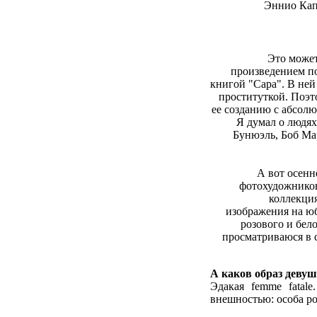
Это может
произведением по
книгой "Сара". В ней
проституткой. Поэт
ее созданию с абсолю
Я думал о людях
Бунюэль, Боб Мар
А вот осенн
фотохудожников
коллекци
изображения на ю
розового и бел
просматриваюся в 
А каков образ деву
Эдакая femme fatal
внешностью: особа ро