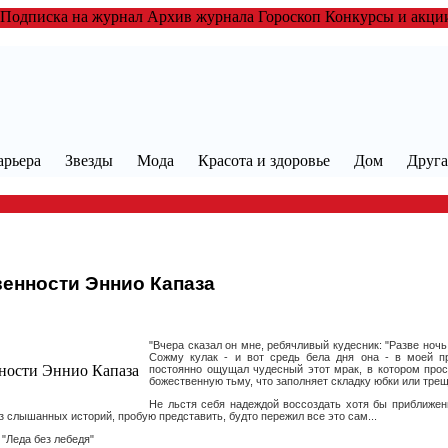
 Подписка на журнал Архив журнала Гороскоп Конкурсы и акц
арьера
Звезды
Мода
Красота и здоровье
Дом
Друга
енности Эннио Капаза
"Вчера сказал он мне, ребячливый кудесник: "Разве ночь
Сожму кулак - и вот средь бела дня она - в моей п
постоянно ощущал чудесный этот мрак, в котором про
божественную тьму, что заполняет складку юбки или трещ
Не льстя себя надеждой воссоздать хотя бы приближенн
з слышанных историй, пробую представить, будто пережил все это сам...
"Леда без лебедя"