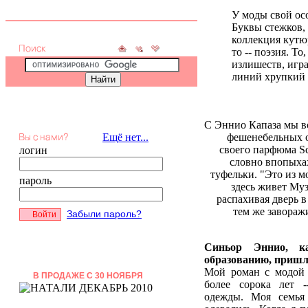
У моды свой осо
Буквы стежков, 
коллекция кутюр
то -- поэзия. Т
излишеств, игр
линий хрупкий с
С Эннио Капаза мы в
Ещё нет...
фешенебельных о
своего парфюма Sc
логин
словно впопыхах
туфельки. "Это из мо
пароль
здесь живет Муз
распахивая дверь в
тем же завораж
Забыли пароль?
Синьор Эннио, к
образованию, пришл
Мой роман с модой 
В ПРОДАЖЕ С 30 НОЯБРЯ
более сорока лет -
одежды. Моя семья 