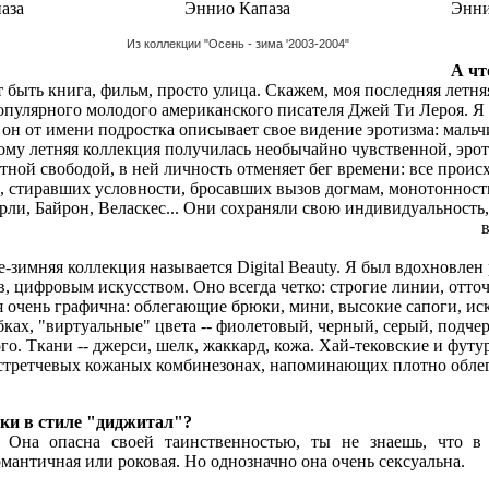
Из коллекции "Осень - зима '2003-2004"
А чт
 быть книга, фильм, просто улица. Скажем, моя последняя летня
пулярного молодого американского писателя Джей Ти Лероя. Я
 он от имени подростка описывает свое видение эротизма: мальч
ому летняя коллекция получилась необычайно чувственной, эро
тной свободой, в ней личность отменяет бег времени: все происх
, стиравших условности, бросавших вызов догмам, монотонност
ли, Байрон, Веласкес... Они сохраняли свою индивидуальность,
е-зимняя коллекция называется Digital Beauty. Я был вдохновле
, цифровым искусством. Оно всегда четко: строгие линии, отто
я очень графична: облегающие брюки, мини, высокие сапоги, и
бках, "виртуальные" цвета -- фиолетовый, черный, серый, под
ого. Ткани -- джерси, шелк, жаккард, кожа. Хай-тековские и фут
стретчевых кожаных комбинезонах, напоминающих плотно облег
шки в стиле "диджитал"?
e. Она опасна своей таинственностью, ты не знаешь, что в
мантичная или роковая. Но однозначно она очень сексуальна.