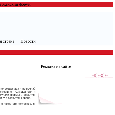
ии Женский форум
я страна
Новости
Реклама на сайте
 не вездесуща и не вечна?
ригоршне!" Слушая его, я
ступали формы и события,
ину в разбитом сердце.
о яркое его искусство, я,