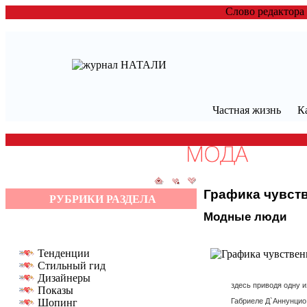
Слово редактора
Частная жизнь
К
Графика чувств
РУБРИКИ РАЗДЕЛА
Модные люди
Тенденции
Стильный гид
Дизайнеры
здесь приводя одну и
Показы
Габриеле Д`Аннунцио 
Шопинг