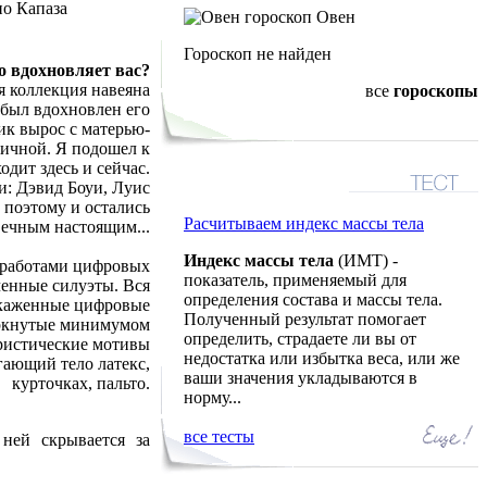
гороскоп Овен
Гороскоп не найден
о вдохновляет вас?
я коллекция навеяна
все
гороскопы
 был вдохновлен его
ик вырос с матерью-
тичной. Я подошел к
одит здесь и сейчас.
и: Дэвид Боуи, Луис
 поэтому и остались
Расчитываем индекс массы тела
вечным настоящим...
Индекс массы тела
(ИМТ) -
н работами цифровых
показатель, применяемый для
ченные силуэты. Вся
определения состава и массы тела.
скаженные цифровые
Полученный результат помогает
черкнутые минимумом
определить, страдаете ли вы от
уристические мотивы
недостатка или избытка веса, или же
ающий тело латекс,
ваши значения укладываются в
курточках, пальто.
норму...
все тесты
 ней скрывается за