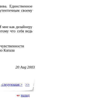
чива. Единственное
 аутентичным своему
И мне как дизайнеру
отому что себя ведь
20 Aug 2003
следующая >
>>
назад