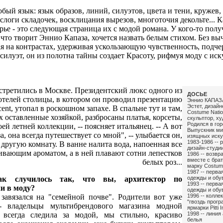
бый язык: язык образов, линий, силуэтов, цвета и тени, кружев, 
слоги складочек, восклицания вырезов, многоточия декольте... 
ье - это следующая страница их с модой романа. У кого-то получ
о, что творит Эннио Капаза, хочется назвать белым стихом. Без в
ая на контрастах, удерживая ускользающую чувственность, подче
илуэт, он из полотна тайны создает Красоту, рифмуя моду с иску
стретились в Москве. Президентский люкс одного из
ДОСЬЕ
телей столицы, в котором он проводил презентацию
Эннио КАПАЗ
Эстет, дизайн
ent, утопал в роскошном запахе. В спальне тут и там,
Costume Natio
 оставленные хозяйкой, разбросаны платья, корсеты,
скульптор, х
Родился в гор
ей летней коллекции, -- поясняет итальянец. -- А вот
Выпускник ми
а, она всегда путешествует со мной", -- улыбается он,
изящных иску
1983-1986 -- 
 другую комнату. В ванне налита вода, напоенная все
дизайн-студи
ивающим ароматом, а в ней плавают сотни лепестков
1986 -- возвр
вместе с бра
белых роз...
марку Costume
1987 -- перва
ак случилось так, что вы, архитектор по
одежды и обу
1993 -- перва
и в моду?
одежды и обу
завязался на "семейной почве". Родители вот уже
1996 -- колле
"гвоздь прогр
- владельцы мультибрендового магазина модной
ярмарки Pitti
всегда следила за модой, мы стильно, красиво
1998 -- линия
белья