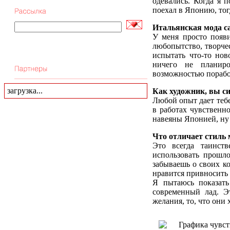
одевались. Когда я 
поехал в Японию, тогд
Итальянская мода с
У меня просто появи
любопытство, творчес
испытать что-то нов
ничего не планиро
возможностью поработ
загрузка...
Как художник, вы с
Любой опыт дает тебе
в работах чувственн
навеяны Японией, ну 
Что отличает стиль 
Это всегда таинст
использовать прошло
забываешь о своих ко
нравится привносить н
Я пытаюсь показать
современный лад. Э
желания, то, что они 