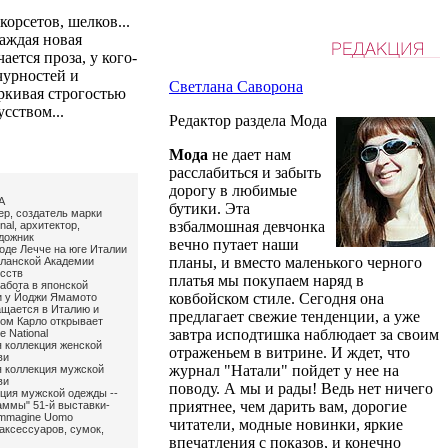
корсетов, шелков...
Каждая новая
ается проза, у кого-
ычурностей и
Светлана Саворона
ркивая строгостью
сством...
Редактор раздела Мода
Мода
не дает нам
расслабиться и забыть
дорогу в любимые
А
бутики. Эта
ер, создатель марки
взбалмошная девчонка
nal, архитектор,
удожник
вечно путает наши
оде Лечче на юге Италии
планы, и вместо маленького черного
ланской Академии
сств
платья мы покупаем наряд в
работа в японской
ковбойском стиле. Сегодня она
и у Йоджи Ямамото
ащается в Италию и
предлагает свежие тенденции, а уже
том Карло открывает
завтра исподтишка наблюдает за своим
 National
я коллекция женской
отраженьем в витрине. И ждет, что
ви
журнал "Натали" пойдет у нее на
я коллекция мужской
ви
поводу. А мы и рады! Ведь нет ничего
кция мужской одежды --
приятнее, чем дарить вам, дорогие
аммы" 51-й выставки-
 Immagine Uomo
читатели, модные новинки, яркие
 аксессуаров, сумок,
впечатления с показов, и конечно