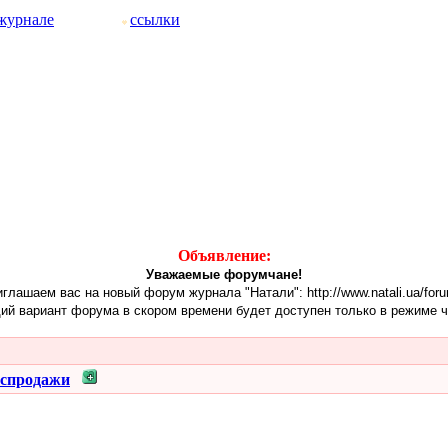
журнале
ссылки
Объявление:
Уважаемые форумчане!
глашаем вас на новый форум журнала "Натали": http://www.natali.ua/for
ий вариант форума в скором времени будет доступен только в режиме ч
аспродажи