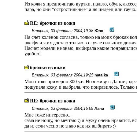
Из кожи я предпочитаю куртки, пальто, обувь, аксес
пара, но они "остростильные" а-ля индеец или гаучо
RE: брючки из кожи
Вторник, 03 февраля 2004,19:38
Юля
На счет коленок согласна, только на моих брюках ко
шкафу и я их достаю только в случае сильного дождя
Насчет модели не знаю, выбирала какие понравились м
удобно!
брючки из кожи
Вторник, 03 февраля 2004,19:25
natalka
Мои стоят примерно 300 у.е. Но я живу в Дании, зд
пощупала кожу, и выбрала, что понравилось. Только 
RE: брючки из кожи
Вторник, 03 февраля 2004,16:09
Лана
Мне тоже интересно...
сама не ношу, но мечтаю :) и мужу очень нравятся, вс
да и, если чесно не знаю как их выбирать :)