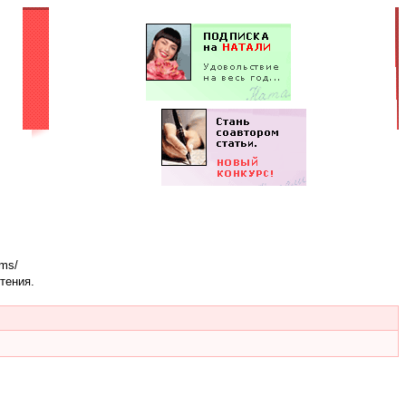
ums/
тения.