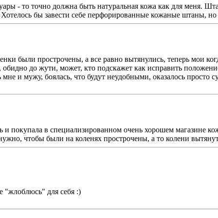
суары - то точно должна быть натуральная кожа как для меня. Шт
. Хотелось бы завести себе перфорированные кожаные штаны, но
ленки были прострочены, а все равно вытянулись, теперь мои ко
, обидно до жути, может, кто подскажет как исправить положени
не и мужу, боялась, что будут неудобными, оказалось просто суп
есь и покупала в специализированном очень хорошем магазине к
нужно, чтобы были на коленях прострочены, а то колени вытянутс
е "жлоблюсь" для себя :)