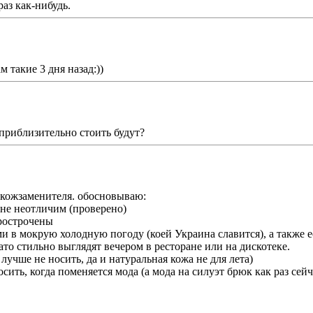
аз как-нибудь.
 такие 3 дня назад:))
 приблизительно стоить будут?
 кожзаменителя. обосновываю:
шне неотличим (проверено)
прострочены
ми в мокрую холодную погоду (коей Украина славится), а также е
ато стильно выглядят вечером в ресторане или на дискотеке.
 лучше не носить, да и натуральная кожа не для лета)
ить, когда поменяется мода (а мода на силуэт брюк как раз сейч