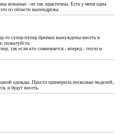
аны кожаные - не так практичны. Есть у меня одна
 это из области выпендрежа.
гда-то супер-пупер брючки вынуждены висеть в
е, пожалуйста.
ер, так если кто сомневается - вперед - тепло и
ожаной одежды. Просто примерила несколько моделей,
я, и будут висеть.