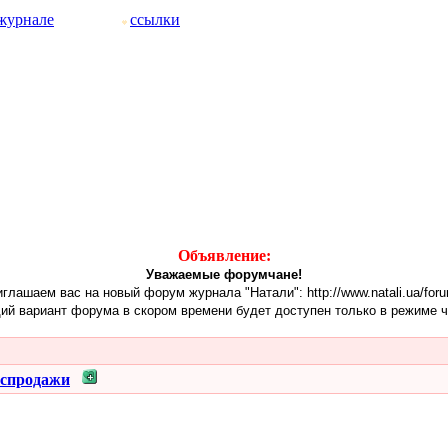
журнале
ссылки
Объявление:
Уважаемые форумчане!
глашаем вас на новый форум журнала "Натали": http://www.natali.ua/for
ий вариант форума в скором времени будет доступен только в режиме ч
аспродажи