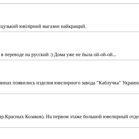
французький ювілірний магазин найкращий.
 в переводе на русский :) Дома уже не была ой-ой-ой...
зинах появились изделия ювелирного завода "Каблучка" Украин
пр.Красных Козаков). На первом этаже большой ювелирный отдел