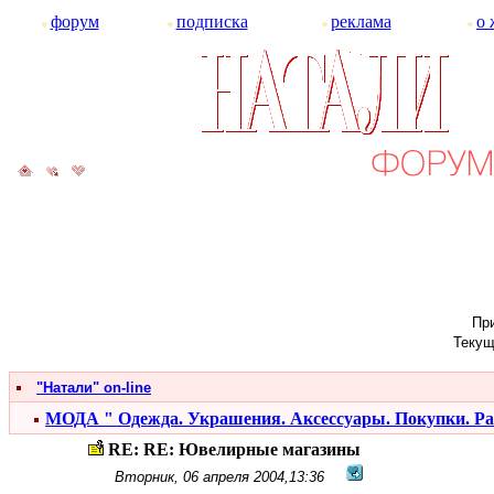
форум
подписка
реклама
о 
При
Текущ
"Натали" on-line
МОДА " Одежда. Украшения. Аксессуары. Покупки. Р
RE: RE: Ювелирные магазины
Вторник, 06 апреля 2004,13:36