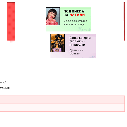
ums/
тения.