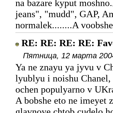
na bazare kyput moshno
jeans", "mudd", GAP, Am
normalek........A voobshe
RE: RE: RE: RE: Fav
Пятница, 12 марта 2004
Ya ne znayu ya jyvu v Ch
lyublyu i noishu Chanel
ochen populyarno v UKra
A bobshe eto ne imeyet 
glavnoye chtob cudelo h