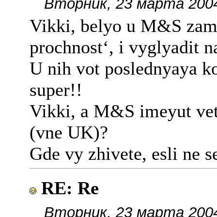
Вторник, 23 марта 2004
Vikki, belyo u M&S zame
prochnost‘, i vyglyadit n
U nih vot poslednyaya ko
super!!
Vikki, a M&S imeyut vet
(vne UK)?
Gde vy zhivete, esli ne s
RE: Re
Вторник, 23 марта 2004