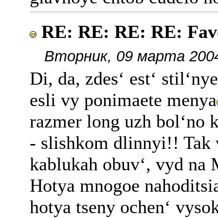
RE: RE: RE: RE: Fav
Вторник, 09 марта 2004
Di, da, zdes‘ est‘ stil‘ny
esli vy ponimaete menya
razmer long uzh bol‘no k
- slishkom dlinnyi!! Tak
kablukah obuv‘, vyd na M
Hotya mnogoe nahoditsia
hotya tseny ochen‘ vyso