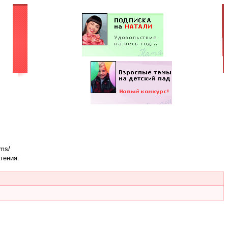
ums/
тения.