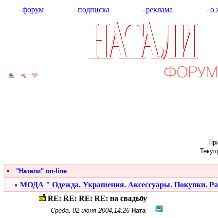
форум
подписка
реклама
о 
При
Текущ
"Натали" on-line
МОДА " Одежда. Украшения. Аксессуары. Покупки. Р
RE: RE: RE: RE: на свадьбу
Среда, 02 июня 2004,14:26
Ната