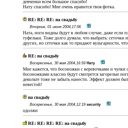
девченки всем большое спасибо!
Нату спасибо! Мне очень нравится твоя фотка.
RE: RE: RE: на свадьбу
Вторник, 01 июня 2004,17:06
Ната, ноги видны будут в любом случае, даже если пл
туфельки. Тоже долго думала. что выбрать: сеточки и
других, но сеточки как то придают вульгарности, чт
RE: на свадьбу
Воскресенье, 30 мая 2004,16:59
Нату
Мне кажется, что босоножки с веревочками и чулки се
босоножками классно будут смотрется загорелые ног
декольте тоже не забыть нанести. Эффект должен бы
невестой!
на свадьбу
Воскресенье, 30 мая 2004,12:19
security
одолжи
RE: RE: RE: RE: на свадьбу