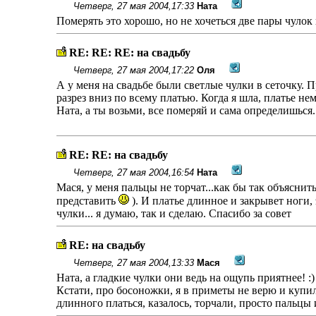
Четверг, 27 мая 2004,17:33
Ната
Померять это хорошо, но не хочеться две пары чулок 
RE: RE: RE: на свадьбу
Четверг, 27 мая 2004,17:22
Оля
А у меня на свадьбе были светлые чулки в сеточку. 
разрез вниз по всему платью. Когда я шла, платье н
Ната, а ты возьми, все померяй и сама определишься.
RE: RE: на свадьбу
Четверг, 27 мая 2004,16:54
Ната
Мася, у меня пальцы не торчат...как бы так объяснит
представить
). И платье длинное и закрывет ноги, 
чулки... я думаю, так и сделаю. Спасибо за совет
RE: на свадьбу
Четверг, 27 мая 2004,13:33
Мася
Ната, а гладкие чулки они ведь на ощупь приятнее! :)
Кстати, про босоножки, я в приметы не верю и купил
длинного платься, казалось, торчали, просто пальцы 