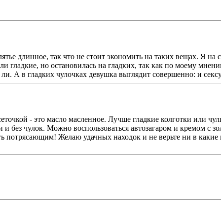
ятье длинное, так что не стоит экономить на таких вещах. Я на 
ли гладкие, но остановилась на гладких, так как по моему мнени
о ли. А в гладких чулочках девушка выглядит совершенно: и секс
точкой - это масло масленное. Лучше гладкие колготки или чулки
и и без чулок. Можно воспользоваться автозагаром и кремом с 
ть потрясающим! Желаю удачных находок и не верьте ни в какие 