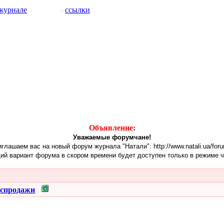
журнале
ссылки
Объявление:
Уважаемые форумчане!
глашаем вас на новый форум журнала "Натали": http://www.natali.ua/for
ий вариант форума в скором времени будет доступен только в режиме ч
аспродажи