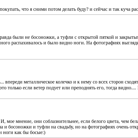
покупать, что я сними потом делать буду? и сейчас и так куча ра
Правда были не босоножки, а туфли с открытой пяткой и закрыты
емного распахивалось и было видно ноги. На фотографиях выгляди
ь... впереди металлическое колечко и к нему со всех сторон сход
это только если ветер подует или преподнять его, тогда видно..
 И, мое мнение, они соблазнительнее, если белого цвета, чем белая
а и босоножки и туфли на свадьбу, но на фотографиях очень от
и ноги как бы босые:)