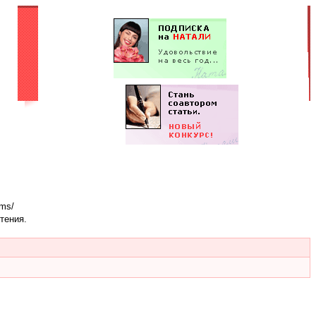
ums/
тения.