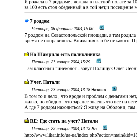
Я рожала в 7 роддоме , лежала в платной полате за 10
за 100 есть стол обеденный а в той нет,и посещение 
7 роддом
Четверг, 05 февраля 2004,15:06
7 роддом на Севастопольской площади, я там родила с
время не понравилось. Внимания к тебе никакого. Пр
На Шамрило есть поликлиника
Пятница, 23 января 2004,15:29
Там классный гинеколог - зовут Полищук Олег Лео
Учет. Натали
Пятница, 23 января 2004,13:18
Наташа
В том то и дело , что вроде и проблем с деньгами н
жалко, но обидно , что заранее знаешь что все на вете
А где 7 роддом находиться? Я живу на Оболони, там 
RE: Где стать на учет? Натали
Пятница, 23 января 2004,13:13
Ал
http://www.likar.info/ua-ua/index.php?action=main&id=1