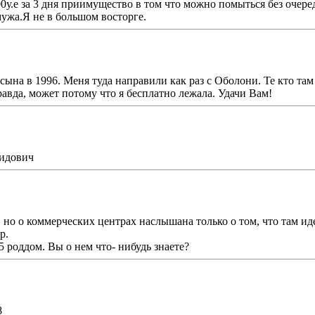
0у.е за 3 дня приимущество в том что можно помыться без очереди 
мужа.Я не в большом восторге.
ына в 1996. Меня туда направили как раз с Оболони. Те кто там 
авда, может потому что я бесплатно лежала. Удачи Вам!
нидович
ет, но о коммерческих центрах наслышана только о том, что там 
р.
5 роддом. Вы о нем что- нибудь знаете?
8