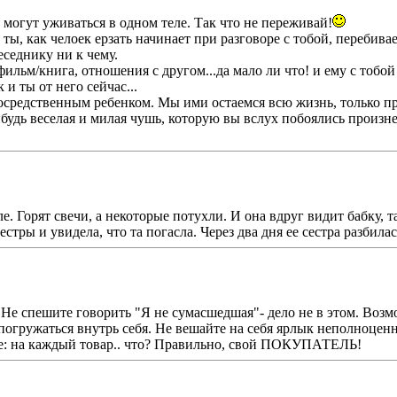
могут уживаться в одном теле. Так что не переживай!
 ты, как челоек ерзать начинает при разговоре с тобой, перебива
седнику ни к чему.
льм/книга, отношения с другом...да мало ли что! и ему с тобой
 и ты от него сейчас...
осредственным ребенком. Мы ими остаемся всю жизнь, только п
будь веселая и милая чушь, которую вы вслух побоялись произне
. Горят свечи, а некоторые потухли. И она вдруг видит бабку, т
стры и увидела, что та погасла. Через два дня ее сестра разбила
. Не спешите говорить "Я не сумасшедшая"- дело не в этом. Возм
 погружаться внутрь себя. Не вешайте на себя ярлык неполноцен
: на каждый товар.. что? Правильно, свой ПОКУПАТЕЛЬ!