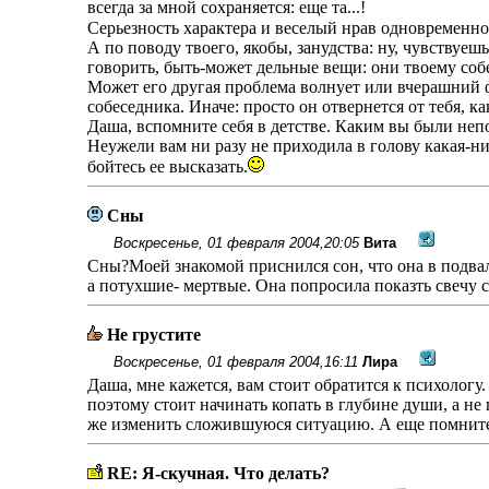
всегда за мной сохраняется: еще та...!
Серьезность характера и веселый нрав одновременно 
А по поводу твоего, якобы, занудства: ну, чувствуешь
говорить, быть-может дельные вещи: они твоему собе
Может его другая проблема волнует или вчерашний фи
собеседника. Иначе: просто он отвернется от тебя, как
Даша, вспомните себя в детстве. Каким вы были неп
Неужели вам ни разу не приходила в голову какая-ни
бойтесь ее высказать.
Сны
Воскресенье, 01 февраля 2004,20:05
Вита
Сны?Моей знакомой приснился сон, что она в подвале
а потухшие- мертвые. Она попросила показть свечу се
Не грустите
Воскресенье, 01 февраля 2004,16:11
Лира
Даша, мне кажется, вам стоит обратится к психологу
поэтому стоит начинать копать в глубине души, а не
же изменить сложившуюся ситуацию. А еще помните
RE: Я-скучная. Что делать?