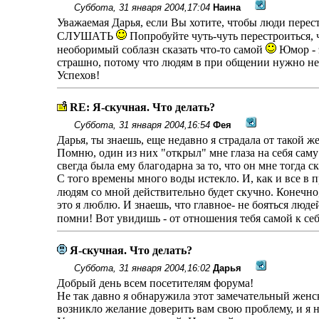
Суббота, 31 января 2004,17:04
Наина
Уважаемая Дарья, если Вы хотите, чтобы люди перест
СЛУШАТЬ
Попробуйте чуть-чуть перестроиться,
необоримый соблазн сказать что-то самой
Юмор - э
страшно, потому что людям в при общении нужно не
Успехов!
RE: Я-скучная. Что делать?
Суббота, 31 января 2004,16:54
Фея
Дарья, ты знаешь, еще недавно я страдала от такой 
Помню, один из них "открыл" мне глаза на себя саму :
свегда была ему благодарна за то, что он мне тогда ск
С того времены много воды истекло. И, как и все в п
людям со мной действительно будет скучно. Конечно, 
это я люблю. И знаешь, что главное- не бояться люд
помни! Вот увидишь - от отношения тебя самой к се
Я-скучная. Что делать?
Суббота, 31 января 2004,16:02
Дарья
Добрый день всем посетителям форума!
Не так давно я обнаружила этот замечательный женск
возникло желание доверить вам свою проблему, и я н