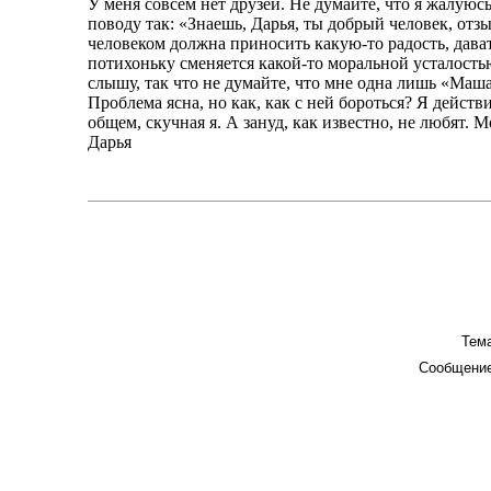
У меня совсем нет друзей. Не думайте, что я жалуюс
поводу так: «Знаешь, Дарья, ты добрый человек, отз
человеком должна приносить какую-то радость, дават
потихоньку сменяется какой-то моральной усталость
слышу, так что не думайте, что мне одна лишь «Маша
Проблема ясна, но как, как с ней бороться? Я действ
общем, скучная я. А зануд, как известно, не любят.
Дарья
Тема
Сообщение