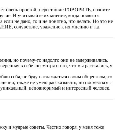
овет очень простой: перестаньте ГОВОРИТЬ, начните
гие. И учитывайте их мнение, когда появится
 если не дано, то и не понятно, что делать. Но это не
НИЕ, сочувствие, уважение к их мнению и т.д.
шения, но почему-то надолго они не задерживались.
еренная в себе. несмотря на то, что мы расстались, я
юблю себя, не буду наслаждаться своим обществом, то
онечно, также не умею рассказывать, но посмеяться -
 Ты уникальный, неповноримый и интересный человек,
жку и мудрые советы. Честно говоря, у меня тоже