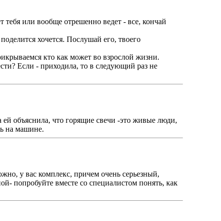
ет тебя или вообще отрешенно ведет - все, кончай
 поделится хочется. Послушай его, твоего
рикрываемся кто как может во взрослой жизни.
сти? Если - приходила, то в следующий раз не
а ей объяснила, что горящие свечи -это живые люди,
сь на машине.
ожно, у вас комплекс, причем очень серьезный,
ной- попробуйте вместе со специалистом понять, как