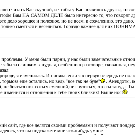
али считать Вас скучной, и чтобы у Вас появились друзья, то с
 чтобы Вам НА САМОМ ДЕЛЕ было интересно то, что говорят дру
то дело хорошее и полезное, но не всем, к сожалению, это дано, а
 только смеяться и веселиться. Гораздо важнее для них ПОНИМА
же проблемы. У меня были парни, у нас были замечательные отно
 я была слишком занудная, особенно в разговоре, скованная, неув
азал.
рироде, я изменилась. И поняла: если я в первую очередь не пол
тормоза еще остались, но ведь "все так не буде"
. Анекдоты, к
ей, не бояться показаться смешной,не грузиться, что ты зануда.
бе изменится и отношения к тебе твоих близких! Выше нос!
ий сайт, где все делятся своими проблемами и получают поддер
адеюсь, что вы подскажете мне что-нибудь умное.