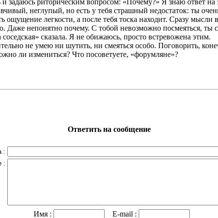
ь и задаюсь риторическим вопросом: «Почему?» Я знаю ответ на 
ывчивый, неглупый, но есть у тебя страшный недостаток: ты очен
ь ощущение легкости, а после тебя тоска находит. Сразу мысли в
ю. Даже непонятно почему. С тобой невозможно посмеяться, ты с
 соседская» сказала. Я не обижаюсь, просто встревожена этим.
ительно не умею ни шутить, ни смеяться особо. Поговорить, коне
 Можно ли измениться? Что посоветуете, «форумляне»?
Ответить на сообщение
 :
 :
Имя :
E-mail :