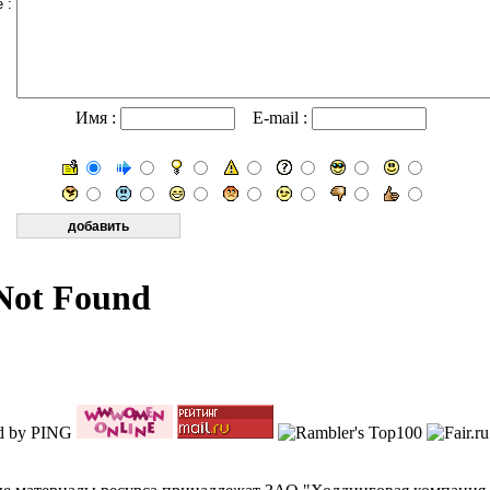
 :
Имя :
E-mail :