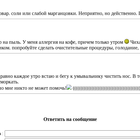
овар. соли или слабой марганцовки. Неприятно, но действенно.
 на пыль. У меня аллергия на кофе, причем только утром
Чиха
иком. попробуйте сделать очистительные процедуры, голодание, 
равно каждое утро встаю и бегу к умывальнику чистить нос. В т
сморкать.
но мне никто не может помочь!
(((((((((((((((((((((((((((((((((((((((((((
Ответить на сообщение
 :