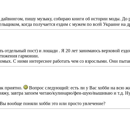
дайвингом, пишу музыку, собираю книги об истории моды. До р
ельщиком, когда получается ездим с мужем по всей Украине на д
ь отдельный пост) и лошади . Я 20 лет занимаюсь верховой ездой
стижения гармонии.
акомых. С ними интереснее работать чем со взрослыми. Они пыта
так приятно.
Вопрос следующий: есть ли у Вас хобби на всю ж
вяжу, завтра запоем читаю/кулинарю/фен-шую/вышиваю и т.д. Ну, 
к Вы вообще поняли хобби это или просто увлечение?