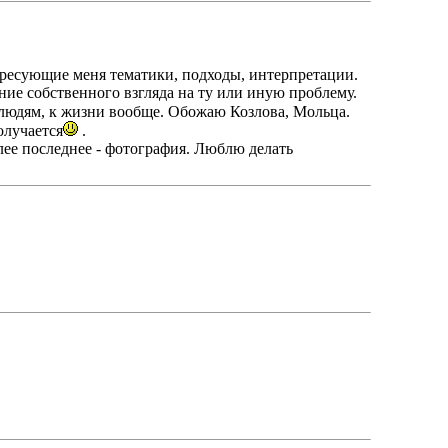
ересующие меня тематики, подходы, интерпретации.
ание собственного взгляда на ту или иную проблему.
 к людям, к жизни вообще. Обожаю Козлова, Мольца.
олучается
.
лее последнее - фотография. Люблю делать