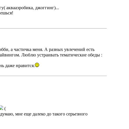
у( аквааэробика, джоггинг)...
аешься!
обби, а частичка меня. А разных увлечений есть
дайвингом. Люблю устраивать тематические обеды :
ь даже нравится.
(
думаю, мне еще далеко до такого серьезного