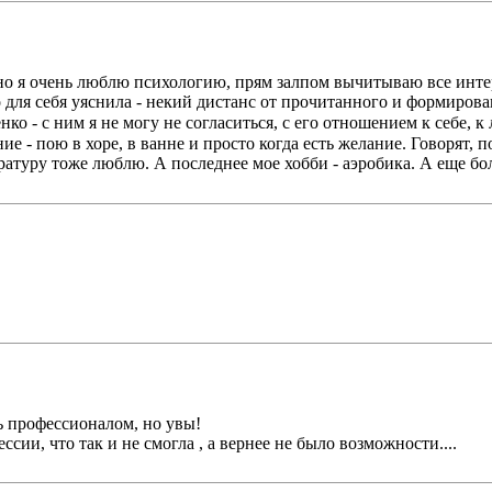
, но я очень люблю психологию, прям залпом вычитываю все инт
но для себя уяснила - некий дистанс от прочитанного и формиров
нко - с ним я не могу не согласиться, с его отношением к себе,
ие - пою в хоре, в ванне и просто когда есть желание. Говорят, п
атуру тоже люблю. А последнее мое хобби - аэробика. А еще бо
ь профессионалом, но увы!
ссии, что так и не смогла , а вернее не было возможности....