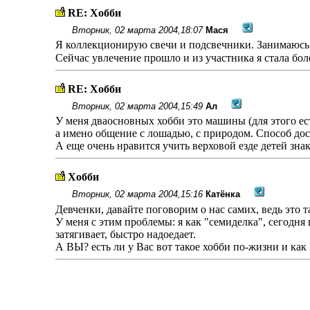
RE: Хобби
Вторник, 02 марта 2004,18:07
Мася
Я коллекционирую свечи и подсвечники. Занимаюсь 
Сейчас увлечение прошло и из участника я стала бол
RE: Хобби
Вторник, 02 марта 2004,15:49
Ал
У меня дваосновных хобби это машины (для этого ест
а имено общение с лошадью, с природом. Способ до
А еще очень нравится учить верховой езде детей зн
Хобби
Вторник, 02 марта 2004,15:16
Катёнка
Девченки, давайте поговорим о нас самих, ведь это 
У меня с этим проблемы: я как "семиделка", сегодня 
затягивает, быстро надоедает.
А ВЫ? есть ли у Вас вот такое хобби по-жизни и ка