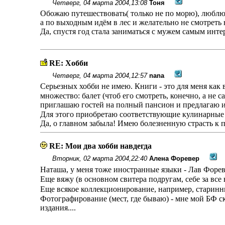
Четверг, 04 марта 2004,13:08
Тоня
Обожаю путешествовать( только не по морю), люблю я
а по выходным идëм в лес и желательно не смотреть 
Да, спустя год стала заниматься с мужем самым инте
RE: Хобби
Четверг, 04 марта 2004,12:57
nana
Серьезных хобби не имею. Книги - это для меня как в
множество: балет (чтоб его смотреть, конечно, а не с
приглашаю гостей на полный пансион и предлагаю и
Для этого приобретаю соответствующие кулинарные
Да, о главном забыла! Имею болезненную страсть к 
RE: Мои два хобби навдегда
Вторник, 02 марта 2004,22:40
Алена Форевер
Наташа, у меня тоже иностранные языки - Лав Форе
Еще вяжу (в основном свитера подругам, себе за все 
Еще всякое коллекционирование, например, старинн
Фотографирование (мест, где бываю) - мне мой БФ с
издания....