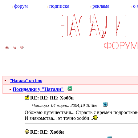
форум
подписка
реклама
о 
"Натали" on-line
Посиделки у "Натали"
RE: RE: RE: Хобби
Четверг, 04 марта 2004,19:10
Би
Обожаю путешествия... Страсть с времен подростко
И знакомства... эт точно хобби...
RE: RE: Хобби