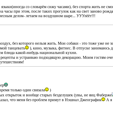
зыки(иногда со словарëм сижу часами), без спорта жить не смог
на часы при этом, после таких прогулок как на свет заново рожд
ресным делом- летаем на воздушном шаре... УУУлëëт!!!
оздух, без которого нельзя жить. Мои собаки - это тоже уже не х
амой танцевать
), кино, музыка, фитнес. В отпуске занимаюсь 
м блюда какой-нибудь национальной кухни.
 рецепты и устраиваю подходящую декорацию. Моим гостям очен
путешествиям!
вер
время только один связала
)
ых открыток и вообще старых безделушек (увы, не яиц Фаберже
казал, что меня без проблем примут в Нэшнал Джеографик
А я 