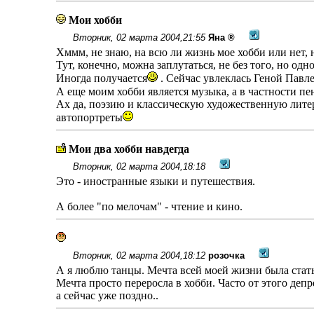
Мои хобби
Вторник, 02 марта 2004,21:55
Яна ®
Хммм, не знаю, на всю ли жизнь мое хобби или нет
Тут, конечно, можна заплутаться, не без того, но од
Иногда получается
. Сейчас увлеклась Геной Павле
А еще моим хобби является музыка, а в частности пен
Ах да, поэзию и классическую художественную литер
автопортреты
Мои два хобби навдегда
Вторник, 02 марта 2004,18:18
Это - иностранные языки и путешествия.
А более "по мелочам" - чтение и кино.
Вторник, 02 марта 2004,18:12
розочка
А я люблю танцы. Мечта всей моей жизни была стат
Мечта просто переросла в хобби. Часто от этого депре
а сейчас уже поздно..