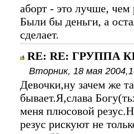
аборт - это лучше, чем
Были бы деньги, а ост
сделает.
RE: RE: ГРУППА КР
Вторник, 18 мая 2004,1
Девочки,ну зачем же т
бывает.Я,слава Богу(тьх
меня плюсовой резус.Н
резус рискуют не тольк