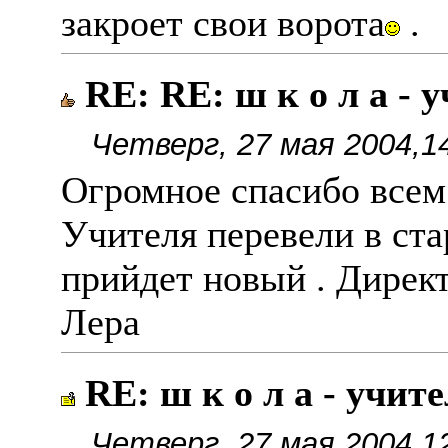
закроет свои ворота
.
RE: RE: ш к о л а - 
Четверг, 27 мая 2004,1
Огромное спасибо всем
Учителя перевели в ста
прийдет новый . Директ
Лера
RE: ш к о л а - учит
Четверг, 27 мая 2004,1