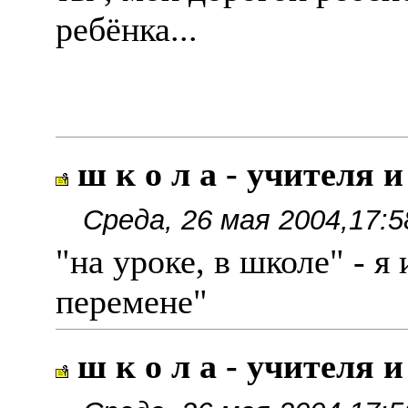
ребëнка...
ш к о л а - учителя и
Среда, 26 мая 2004,17:5
"на уроке, в школе" - я
перемене"
ш к о л а - учителя и