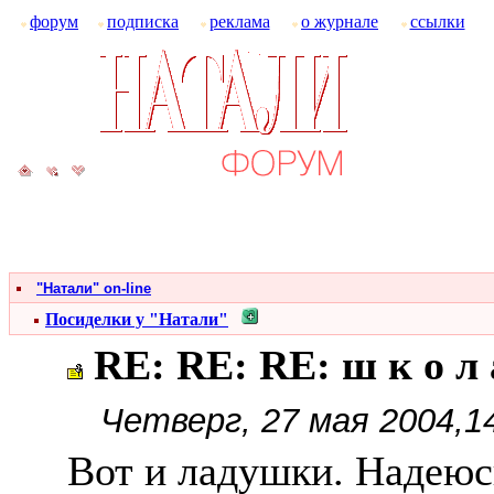
форум
подписка
реклама
о журнале
ссылки
"Натали" on-line
Посиделки у "Натали"
RE: RE: RE: ш к о л 
Четверг, 27 мая 2004,1
Вот и ладушки. Надеюсь