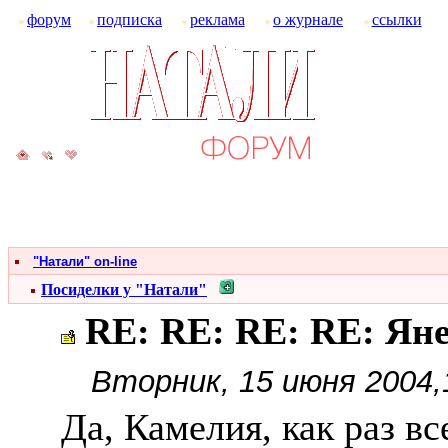
форум
подписка
реклама
о журнале
ссылки
"Натали" on-line
Посиделки у "Натали"
RE: RE: RE: RE: Ян
Вторник, 15 июня 2004,
Да, Камелия, как раз вс