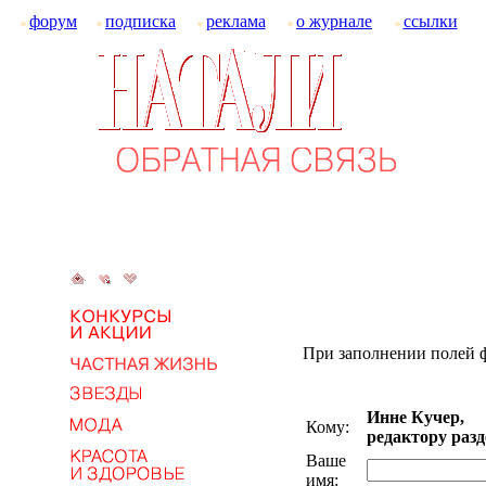
форум
подписка
реклама
о журнале
ссылки
При заполнении полей ф
Инне Кучер,
Кому:
редактору разд
Ваше
имя: