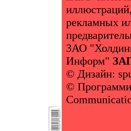
иллюстраций
рекламных ил
предваритель
ЗАО "Холдинг
Информ"
ЗА
© Дизайн: sp
© Программин
Communicatio